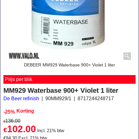
DEBEER MM929 Waterbase 900+ Violet 1 liter
Prijs per blik
MM929 Waterbase 900+ Violet 1 liter
De Beer refinish
90MM929/1
8717244248717
Korting
-25%
136.00
€
102.00
€
Incl. 21% btw
€
84.30
Excl. 21% btw