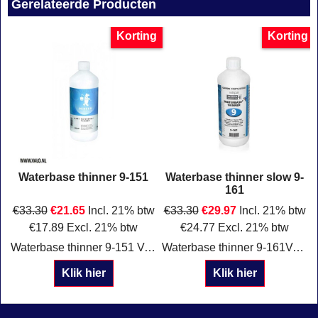
Gerelateerde Producten
Korting
Korting
Waterbase thinner 9-151
Waterbase thinner slow 9-
161
€
33.30
€
21.65
Incl. 21% btw
€
33.30
€
29.97
Incl. 21% btw
€
17.89
Excl. 21% btw
€
24.77
Excl. 21% btw
Waterbase thinner 9-151 Verpakking: 1 Liter Normaal
Waterbase thinner 9-161Verpakking: 1 liter Slow
Klik hier
Klik hier