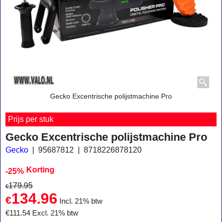
Gecko Excentrische polijstmachine Pro
Prijs per stuk
Gecko Excentrische polijstmachine Pro
Gecko
95687812
8718226878120
Korting
-25%
179.95
€
134.96
€
Incl. 21% btw
€
111.54
Excl. 21% btw