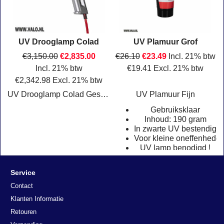
UV Drooglamp Colad
UV Plamuur Grof
€
3,150.00
€
2,835.00
€
26.10
€
23.49
Incl. 21% btw
w
Incl. 21% btw
€
19.41
Excl. 21% btw
€
2,342.98
Excl. 21% btw
UV Drooglamp Colad Geschikt voor bijana alle UV producten. In kunststof koffer met toebehoren
UV Plamuur Fijn
Gebruiksklaar
!
Inhoud: 190 gram
envrij
In zwarte UV bestendige 
 + 100 Touch-Up Sticks per doos
Voor kleine oneffenhede
UV lamp benodigd !
Klik hier
Klik hier
Service
Contact
Klanten Informatie
Retouren