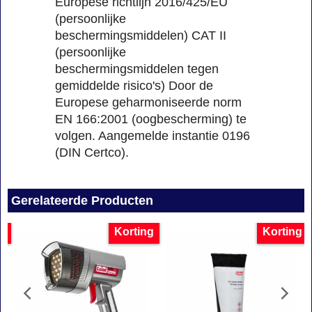
Europese richtlijn 2016/425/EU
(persoonlijke
beschermingsmiddelen) CAT II
(persoonlijke
beschermingsmiddelen tegen
gemiddelde risico's) Door de
Europese geharmoniseerde norm
EN 166:2001 (oogbescherming) te
volgen. Aangemelde instantie 0196
(DIN Certco).
Gerelateerde Producten
g
Korting
Korting