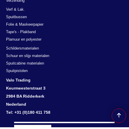
Verzending
Verf & Lak.
Spuitbussen
Folie & Maskeerpapier
Tape's - Plakband
Plamuur en polyester
Schildersmaterialen
Deze website maakt gebruik van
Schuur en slijp materialen
cookies.
Spuitcabine materialen
Spuitpistolen
We gebruiken cookies om inhoud en advertenties te personaliseren en
om ons verkeer te analyseren. We delen ook informatie over uw
Valo Trading
gebruik van onze site met onze advertentie- en analysepartners, die
Keurmeesterstraat 3
deze kunnen combineren met andere informatie die u aan hen heeft
verstrekt of die zij hebben verzameld door uw gebruik van hun
2984 BA Ridderkerk
diensten.
Lees verder
Nederland
DETAILS WEERGEVEN
Tel: +31 (0)180 411 758
ALLES ACCEPTEREN
ALLES AFWIJZEN