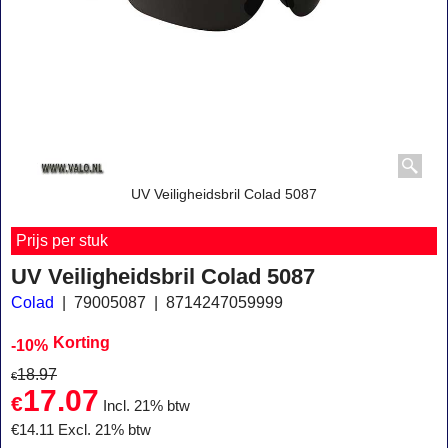
UV Veiligheidsbril Colad 5087
Prijs per stuk
UV Veiligheidsbril Colad 5087
Colad
79005087
8714247059999
Korting
-10%
18.97
€
17.07
€
Incl. 21% btw
€
14.11
Excl. 21% btw