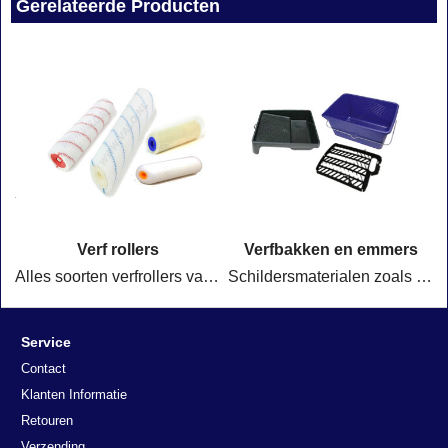
Gerelateerde Producten
Verf rollers
Verfbakken en emmers
Alles soorten verfrollers van 5 cm breed tot 100 cm breed voor alle toepassingen, ook 2 komponenten rollers voor vloerverven.
Schildersmaterialen zoals verfbakjes, verfroosters & verfemmers
Service
Contact
Klanten Informatie
Retouren
Verzending