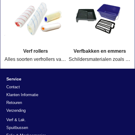
Verf rollers
Verfbakken en emmers
Alles soorten verfrollers van 5 cm breed tot 100 cm breed voor alle toepassingen, ook 2 komponenten rollers voor vloerverven.
Schildersmaterialen zoals verfbakjes, verfroosters & verfemmers
Service
Contact
Klanten Informatie
Retouren
Verzending
Verf & Lak.
Spuitbussen