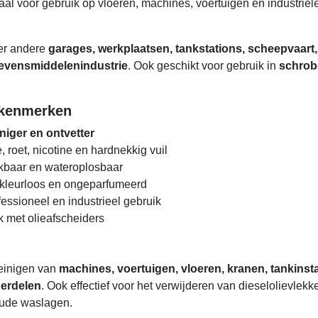
eaal voor gebruik op vloeren, machines, voertuigen en industriël
er andere
garages, werkplaatsen, tankstations, scheepvaart,
levensmiddelenindustrie
. Ook geschikt voor gebruik in
schrob
 kenmerken
iniger en ontvetter
ie, roet, nicotine en hardnekkig vuil
ekbaar en wateroplosbaar
 kleurloos en ongeparfumeerd
fessioneel en industrieel gebruik
ik met olieafscheiders
reinigen van
machines, voertuigen, vloeren, kranen, tankinsta
derdelen
. Ook effectief voor het verwijderen van dieselolievlekk
oude waslagen.