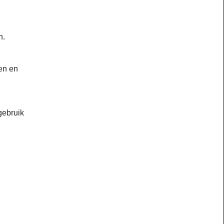
n.
en en
gebruik