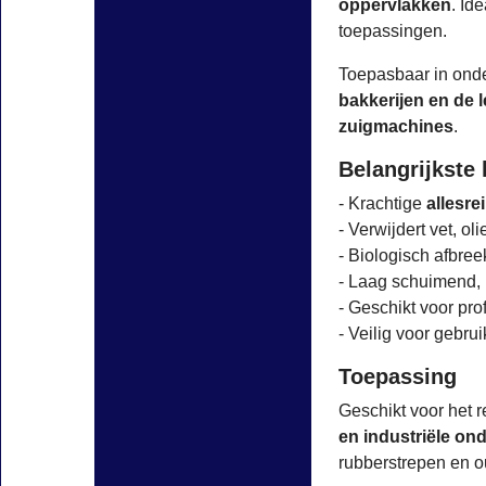
oppervlakken
. Id
toepassingen.
Toepasbaar in ond
bakkerijen en de 
zuigmachines
.
Belangrijkste
- Krachtige
allesre
- Verwijdert vet, ol
- Biologisch afbre
- Laag schuimend,
- Geschikt voor pro
- Veilig voor gebru
Toepassing
Geschikt voor het 
en industriële on
rubberstrepen en 