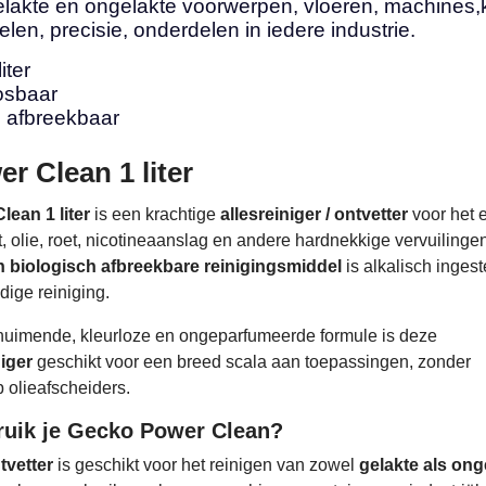
elakte en ongelakte voorwerpen, vloeren, machines,
en, precisie, onderdelen in iedere industrie.
iter
osbaar
h afbreekbaar
r Clean 1 liter
ean 1 liter
is een krachtige
allesreiniger / ontvetter
voor het e
, olie, roet, nicotineaanslag en andere hardnekkige vervuilingen
 biologisch afbreekbare reinigingsmiddel
is alkalisch ingest
dige reiniging.
huimende, kleurloze en ongeparfumeerde formule is deze
iger
geschikt voor een breed scala aan toepassingen, zonder
 olieafscheiders.
uik je Gecko Power Clean?
tvetter
is geschikt voor het reinigen van zowel
gelakte als ong