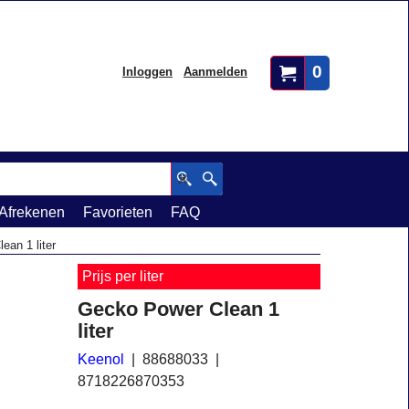
0
Inloggen
Aanmelden
Afrekenen
Favorieten
FAQ
ean 1 liter
Prijs per liter
Gecko Power Clean 1
liter
Keenol
88688033
8718226870353