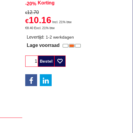
Korting
-20%
12.70
€
10.16
€
Incl. 21% btw
€
8.40
Excl. 21% btw
Levertijd:
1-2 werkdagen
Lage voorraad
Bestel