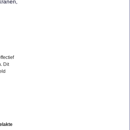
kranen,
ffectief
. Dit
eld
elakte