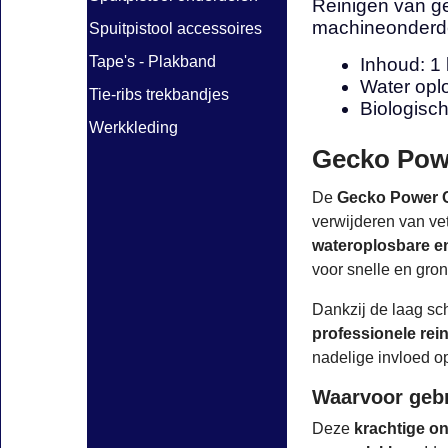
Reinigen van g
machineonderdel
Spuitpistool accessoires
Tape's - Plakband
Inhoud: 1 l
Water opl
Tie-ribs trekbandjes
Biologisc
Werkkleding
Gecko Powe
De
Gecko Power Cl
verwijderen van vet
wateroplosbare en
voor snelle en gron
Dankzij de laag sc
professionele rein
nadelige invloed op
Waarvoor gebr
Deze
krachtige on