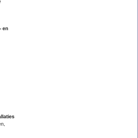
e
- en
llaties
en,