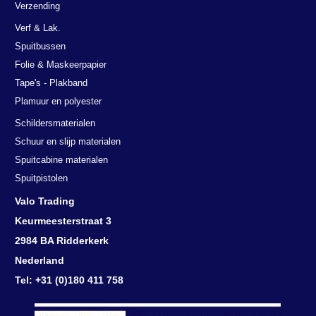
Verzending
Verf & Lak.
Spuitbussen
Folie & Maskeerpapier
Tape's - Plakband
Plamuur en polyester
Schildersmaterialen
Schuur en slijp materialen
Spuitcabine materialen
Spuitpistolen
Valo Trading
Keurmeesterstraat 3
2984 BA Ridderkerk
Nederland
Deze website maakt gebruik van
Tel: +31 (0)180 411 758
cookies.
We gebruiken cookies om inhoud en advertenties te personaliseren en