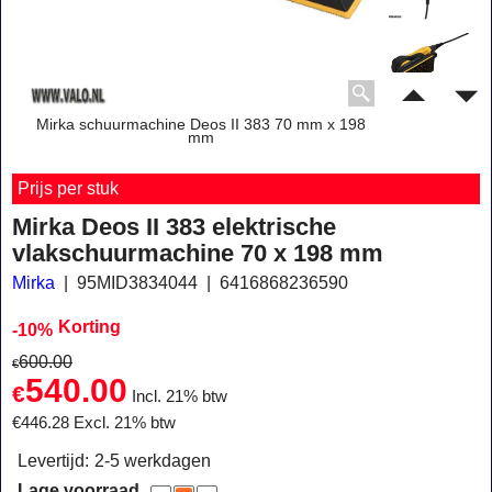
Mirka schuurmachine Deos II 383 70 mm x 198
mm
Prijs per stuk
Mirka Deos II 383 elektrische
vlakschuurmachine 70 x 198 mm
Mirka
95MID3834044
6416868236590
Korting
-10%
600.00
€
540.00
€
Incl. 21% btw
€
446.28
Excl. 21% btw
Levertijd:
2-5 werkdagen
Lage voorraad