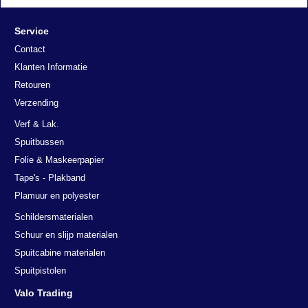
rpapier Colad 2020
Service
Contact
Klanten Informatie
Retouren
Verzending
Verf & Lak.
Spuitbussen
Folie & Maskeerpapier
Tape's - Plakband
Plamuur en polyester
Schildersmaterialen
Schuur en slijp materialen
Spuitcabine materialen
Spuitpistolen
Valo Trading