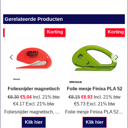
Gerelateerde Producten
g
Korting
Korting
Foliesnijder magnetisch
Folie mesje Finixa PLA 52
€
6.30
€
5.04
Incl. 21% btw
€
8.15
€
6.93
Incl. 21% btw
€
4.17
Excl. 21% btw
€
5.73
Excl. 21% btw
Foliesnijder magnetisch, Per stuk verkrijgbaar.
Folie mesje Finixa PLA 52 voor het snijden van maskeerfolie
Klik hier
Klik hier