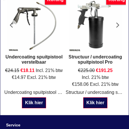
Undercoating spuitpistool
Structuur / undercoating
verstelbaar
spuitpistool Pro
€
24.15
€
18.11
Incl. 21% btw
€
225.00
€
191.25
€
14.97
Excl. 21% btw
Incl. 21% btw
€
158.06
Excl. 21% btw
Undercoating spuitpistool verstelbaarMet ML slang Verstelbaar
Structuur / undercoating spuitpistool Pro Onderhoudsvrij Werkdruk: 2 - 4 bar Inhoud: 1 Liter
Klik hier
Klik hier
Service