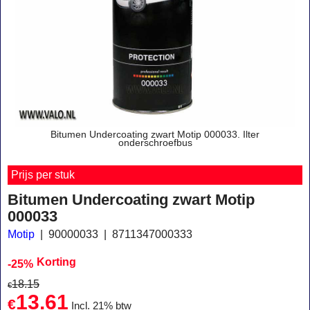
Bitumen Undercoating zwart Motip 000033. Ilter
onderschroefbus
Prijs per stuk
Bitumen Undercoating zwart Motip
000033
Motip
90000033
8711347000333
Korting
-25%
18.15
€
13.61
€
Incl. 21% btw