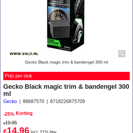
Gecko Black magic trim & bandengel 300 ml
Prijs per stuk
Gecko Black magic trim & bandengel 300
ml
Gecko
88687570
8718226875709
Korting
-25%
19.95
€
14.96
€
Incl. 21% btw