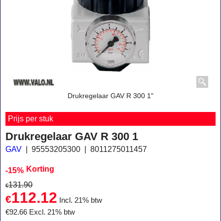
Drukregelaar GAV R 300 1"
Prijs per stuk
Drukregelaar GAV R 300 1
GAV
95553205300
8011275011457
Korting
-15%
131.90
€
112.12
€
Incl. 21% btw
€
92.66
Excl. 21% btw