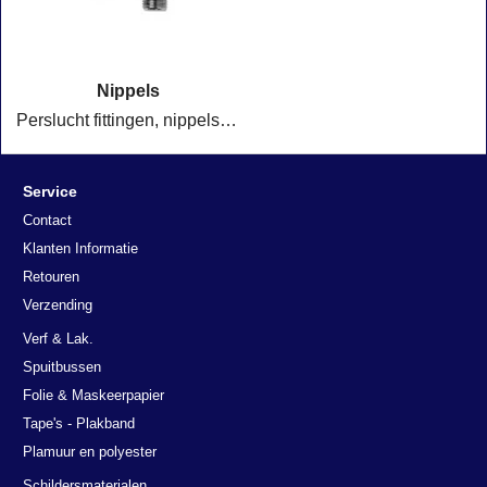
Nippels
Perslucht fittingen, nippels, verloopringen, einddop, sok, patentnippels, T-stukken, Y-stukken uit voorraad leverbaar
Service
Contact
Klanten Informatie
Retouren
Verzending
Verf & Lak.
Spuitbussen
Folie & Maskeerpapier
Tape's - Plakband
Plamuur en polyester
Schildersmaterialen