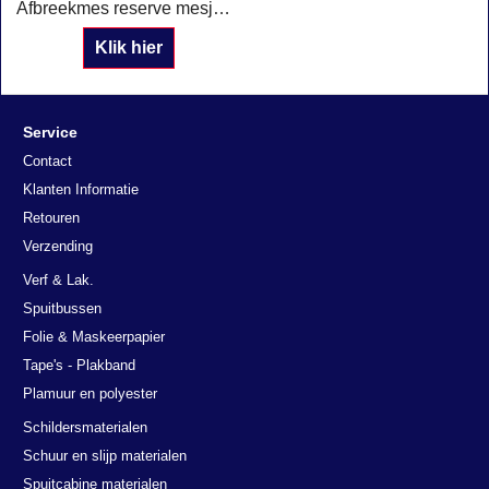
Afbreekmes reserve mesjes 18 mm (breed model) verpakt per 10 stuks
Klik hier
Service
Contact
Klanten Informatie
Retouren
Verzending
Verf & Lak.
Spuitbussen
Folie & Maskeerpapier
Tape's - Plakband
Plamuur en polyester
Schildersmaterialen
Schuur en slijp materialen
Spuitcabine materialen