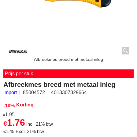
Afbreekmes breed met metaal inleg
Prijs per stuk
Afbreekmes breed met metaal inleg
Import
85004572
4013307329664
Korting
-10%
1.95
€
1.76
€
Incl. 21% btw
€
1.45
Excl. 21% btw