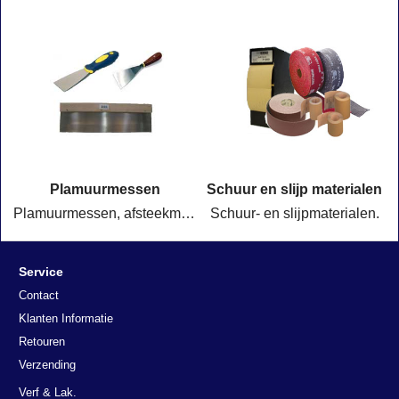
Plamuurmessen
Schuur en slijp materialen
Plamuurmessen, afsteekmessen in alle soorten en maten @ Valo Trading Ridderkerk
Schuur- en slijpmaterialen.
Service
Contact
Klanten Informatie
Retouren
Verzending
Verf & Lak.