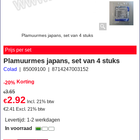
Plamuurmes japans, set van 4 stuks
Prijs per set
Plamuurmes japans, set van 4 stuks
Colad
85009100
8714247003152
Korting
-20%
3.65
€
2.92
€
Incl. 21% btw
€
2.41
Excl. 21% btw
Levertijd:
1-2 werkdagen
In voorraad