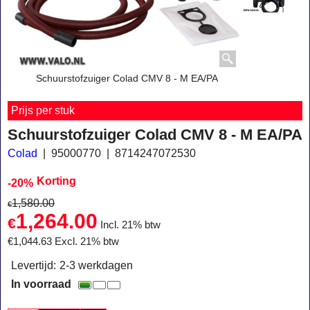
Schuurstofzuiger Colad CMV 8 - M EA/PA
Prijs per stuk
Schuurstofzuiger Colad CMV 8 - M EA/PA
Colad
95000770
8714247072530
Korting
-20%
1,580.00
€
1,264.00
€
Incl. 21% btw
€
1,044.63
Excl. 21% btw
Levertijd:
2-3 werkdagen
In voorraad