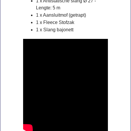
1 x Antistatische slang Ø 27 -
Lengte: 5 m
1 x Aansluitmof (getrapt)
1 x Fleece Stofzak
1 x Slang bajonett