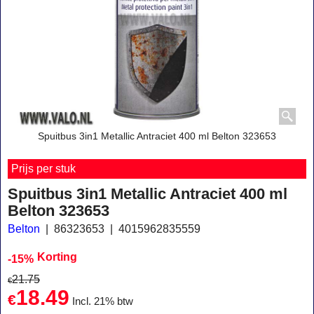
Spuitbus 3in1 Metallic Antraciet 400 ml Belton 323653
Prijs per stuk
Spuitbus 3in1 Metallic Antraciet 400 ml
Belton 323653
Belton
86323653
4015962835559
Korting
-15%
21.75
€
18.49
€
Incl. 21% btw