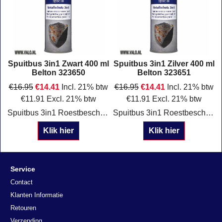
Spuitbus 3in1 Zwart 400 ml
Spuitbus 3in1 Zilver 400 ml
Belton 323650
Belton 323651
€
16.95
€
14.41
Incl. 21% btw
€
16.95
€
14.41
Incl. 21% btw
€
11.91
Excl. 21% btw
€
11.91
Excl. 21% btw
Spuitbus 3in1 Roestbescherming, primer en topcoat Kleur: Zwart Inhoud: 400 ml Belton 323650
Spuitbus 3in1 Roestbescherming, primer en topcoat Kleur: Zilver Inhoud: 400 ml Belton 323651
Klik hier
Klik hier
Service
Contact
Klanten Informatie
Retouren
Verzending