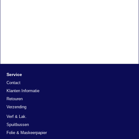
Klanten Informatie
Retouren
Verzending
Verf & Lak.
Spuitbussen
Folie & Maskeerpapier
Tape's - Plakband
Plamuur en polyester
Schildersmaterialen
Schuur en slijp materialen
Spuitcabine materialen
Spuitpistolen
Valo Trading
Keurmeesterstraat 3
2984 BA Ridderkerk
Nederland