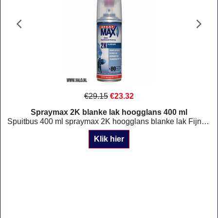
€
29.15
€
23.32
Spraymax 2K blanke lak hoogglans 400 ml
at Candy Wine Red
Spuitbus 400 ml spraymax 2K hoogglans blanke lak Fijne verneveling Constante druk Hoogglans !
Klik hier
Service
Contact