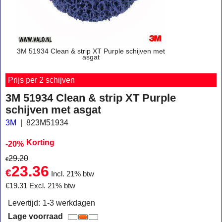
3M 51934 Clean & strip XT Purple schijven met
asgat
Prijs per 2 schijven
3M 51934 Clean & strip XT Purple
schijven met asgat
3M
823M51934
Korting
-20%
29.20
€
23.36
€
Incl. 21% btw
€
19.31
Excl. 21% btw
Levertijd:
1-3 werkdagen
Lage voorraad