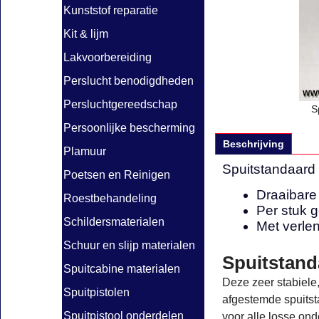
Kunststof reparatie
Kit & lijm
Lakvoorbereiding
Perslucht benodigdheden
Persluchtgereedschap
S
Persoonlijke bescherming
Beschrijving
Plamuur
Spuitstandaard
Poetsen en Reinigen
Draaibare
Roestbehandeling
Per stuk 
Schildersmaterialen
Met verlen
Schuur en slijp materialen
Spuitstand
Spuitcabine materialen
Deze zeer stabiele,
Spuitpistolen
afgestemde spuitst
Spuitpistool onderdelen
voor alle losse on