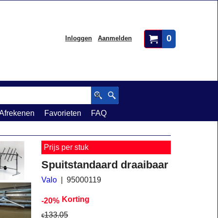
0
Inloggen
Aanmelden
Afrekenen
Favorieten
FAQ
Prijs per stuk
Spuitstandaard draaibaar
Valo
95000119
Korting
-20%
133.05
€