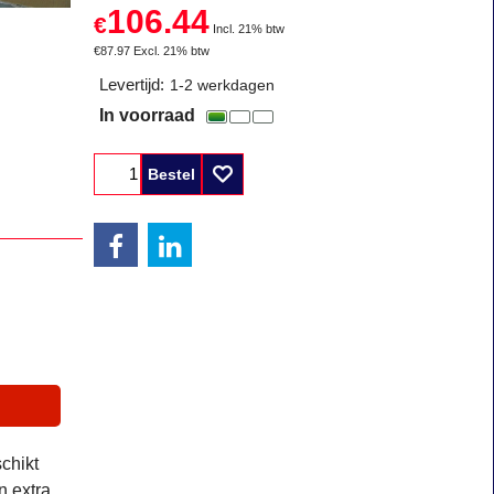
106.44
€
Incl. 21% btw
€
87.97
Excl. 21% btw
Levertijd:
1-2 werkdagen
In voorraad
Bestel
chikt
n extra