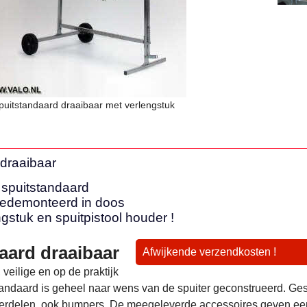
puitstandaard draaibaar met verlengstuk
 draaibaar
 spuitstandaard
gedemonteerd in doos
gstuk en spuitpistool houder !
aard draaibaar
Afwijkende verzendkosten !
 veilige en op de praktijk
andaard is geheel naar wens van de spuiter geconstrueerd. Ges
derdelen, ook bumpers. De meegeleverde accessoires geven ee