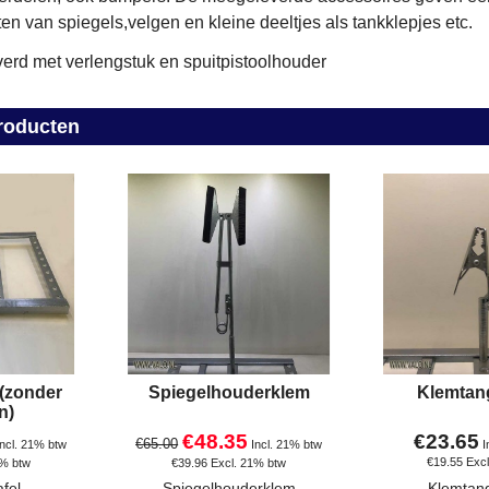
iten van spiegels,velgen en kleine deeltjes als tankklepjes etc.
erd met verlengstuk en spuitpistoolhouder
roducten
 (zonder
Spiegelhouderklem
Klemtan
n)
€
48.35
€
23.65
€
65.00
Incl. 21% btw
Incl. 21% btw
I
€
19.55
Exc
1% btw
€
39.96
Excl. 21% btw
fel
Spiegelhouderklem
Klemtan