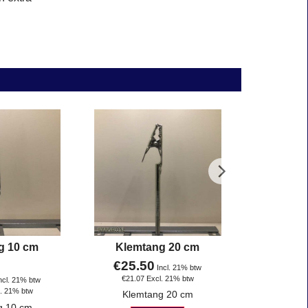
g 10 cm
Klemtang 20 cm
Klemt
€
25.50
€
29.
Incl. 21% btw
€
21.07
Excl. 21% btw
€
24.46
ncl. 21% btw
l. 21% btw
Klemtang 20 cm
Klem
g 10 cm