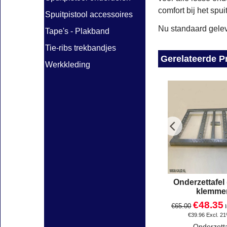
comfort bij het spu
Spuitpistool accessoires
Nu standaard gelev
Tape's - Plakband
Tie-ribs trekbandjes
Gerelateerde P
Werkkleding
Onderzettafel
klemme
€
48.35
€
65.00
€
39.96
Excl. 2
Onderzetta