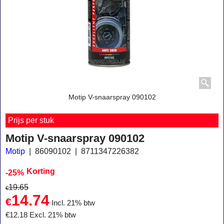
Motip V-snaarspray 090102
Prijs per stuk
Motip V-snaarspray 090102
Motip
86090102
8711347226382
Korting
-25%
19.65
€
14.74
€
Incl. 21% btw
€
12.18
Excl. 21% btw