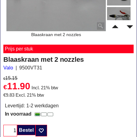
Blaaskraan met 2 nozzles
Prijs per stuk
Blaaskraan met 2 nozzles
Valo
9500VT31
15.15
€
11.90
€
Incl. 21% btw
€
9.83
Excl. 21% btw
Levertijd:
1-2 werkdagen
In voorraad
Bestel