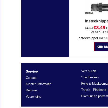
Insteeknipp
€
3.49
€
4.10
I
€
2.88
Excl. 2
Klik hi
Verf & Lak.
Service
Spuitbussen
Contact
Folie & Maskeerpa
Klanten Informatie
Tape's - Plakband
Retouren
Plamuur en polyest
Verzending