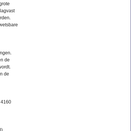
grote
lagvast
orden.
kwetsbare
ingen.
en de
ordt.
en de
: 4160
3)