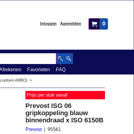
0
Inloggen
Aanmelden
Afrekenen
Favorieten
FAQ
 (conform ARBO)
>
Prijs per stuk vanaf
Prevost ISG 06
gripkoppeling blauw
binnendraad x ISO 6150B
Prevost
95561