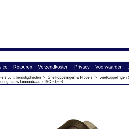
vice
Retouren
Verzendkosten
Privacy
Voorwaarden
Perslucht benodigdheden
>
Snelkoppelingen & Nippels
>
Snelkoppelingen
peling blauw binnendraad x ISO 6150B