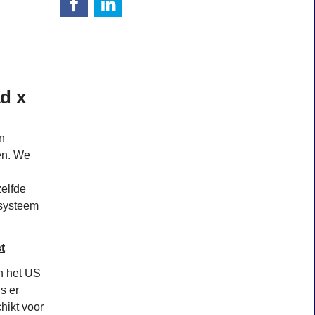
d x
n
en. We
elfde
tsysteem
t
n het US
s er
hikt voor