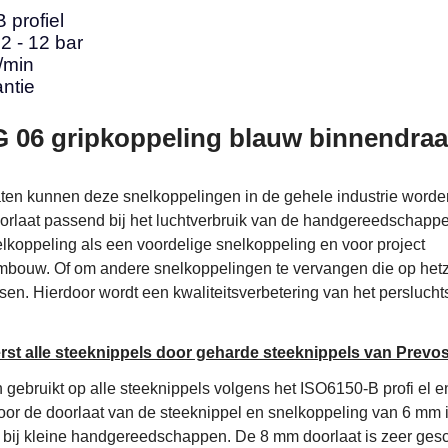
 profiel
2 - 12 bar
l/min
antie
G 06 gripkoppeling blauw binnendraa
aten kunnen deze snelkoppelingen in de gehele industrie worde
oorlaat passend bij het luchtverbruik van de handgereedschapp
lkoppeling als een voordelige snelkoppeling en voor project
mbouw. Of om andere snelkoppelingen te vervangen die op hetz
ssen. Hierdoor wordt een kwaliteitsverbetering van het persluch
erst alle steeknippels door geharde steeknippels van Prevos
gebruikt op alle steeknippels volgens het ISO6150-B profi el e
Door de doorlaat van de steeknippel en snelkoppeling van 6 mm i
s bij kleine handgereedschappen. De 8 mm doorlaat is zeer gesc