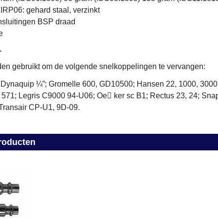
IRP06: gehard staal, verzinkt
nsluitingen BSP draad
e
.
en gebruikt om de volgende snelkoppelingen te vervangen:
, Dynaquip ¼”; Gromelle 600, GD10500; Hansen 22, 1000, 3000
 571; Legris C9000 94-U06; Oe􀆟 ker sc B1; Rectus 23, 24; Snap-
Transair CP-U1, 9D-09.
roducten