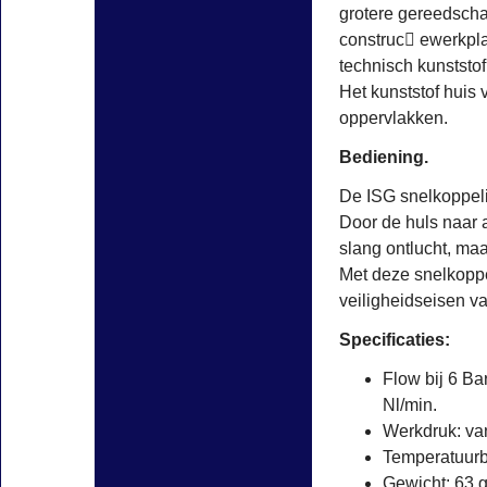
grotere gereedscha
construc􀆟 ewerkpl
technisch kunststof
Het kunststof huis
oppervlakken.
Bediening.
De ISG snelkoppeli
Door de huls naar a
slang ontlucht, ma
Met deze snelkoppe
veiligheidseisen v
Specificaties:
Flow bij 6 Ba
Nl/min.
Werkdruk: van
Temperatuurbe
Gewicht: 63 