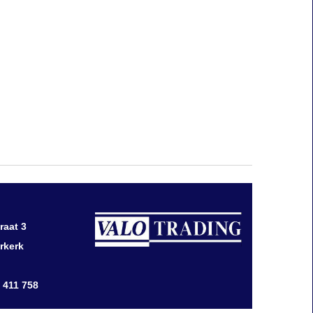
raat 3
rkerk
0 411 758