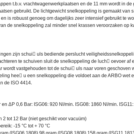
ppen t.b.v. vrachtwagenwerkplaatsen en de 11 mm wordt in de 
aatsen gebruikt. De lichtgewicht snelkoppeling is gemaakt van s
 en is robuust genoeg om dagelijks zeer intensief gebruikt te w
 van de snelkoppeling zal minder snel krassen veroorzaken op 
ngen zijn schui􀄬 uls bediende perslucht veiligheidssnelkoppel
chteren te schuiven sluit de snelkoppeling de luch􀆩 oevoer af 
ar wordt vastgehouden tot de schui􀄬 uls naar voren geschoven w
ling hee􀅌 u een snelkoppeling die voldoet aan de ARBO wet 
an de ISO 4414.
r en ΔP 0,6 Bar: ISG06: 920 Nl/min. ISG08: 1860 Nl/min. ISG11
 2 tot 12 Bar (niet geschikt voor vacuüm)
reik: -15 °C tot + 70 °C
gram (ISG06.1808) 98 gram (ISG08.1808) 158 gram (ISG11.181