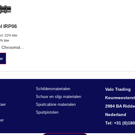
el IRP06
ncl. 21% btw
1% btw
Insteeknippel IRP06 Chroomstaal, gehard
er
Schildersmaterialen
Valo Trading
Schuur en slijp materialen
Keurmeesterst
pier
Spuitcabine materialen
2984 BA Ridde
Spuitpistolen
Nederland
er
Tel: +31 (0)18