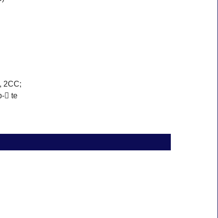
, 2CC;
􀆟 te