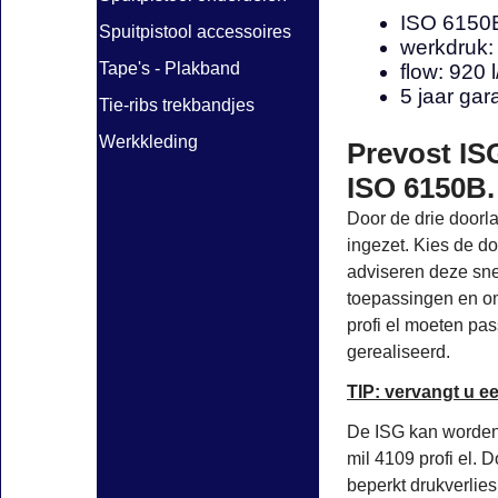
ISO 6150B
Spuitpistool accessoires
werkdruk: 
Tape's - Plakband
flow: 920 
5 jaar gar
Tie-ribs trekbandjes
Werkkleding
Prevost IS
ISO 6150B.
Door de drie doorl
ingezet. Kies de d
adviseren deze sne
toepassingen en o
profi el moeten pa
gerealiseerd.
TIP: vervangt u e
De ISG kan worden 
mil 4109 profi el. 
beperkt drukverlie