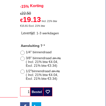
Korting
-15%
22.50
€
19.13
€
Incl. 21% btw
€
15.81
Excl. 21% btw
Levertijd:
1-3 werkdagen
Aansluiting ?
*
1/4" binnendraad
3/8" binnendraad
(
€4.75
)
( Incl. 21% btw
€4.04
,
Excl. 21% btw
€3.34
)
1/2"binnendraad
(
€4.75
)
( Incl. 21% btw
€4.04
,
Excl. 21% btw
€3.34
)
Bestel