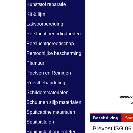
Kunststof reparatie
Kit & lijm
Lakvoorbereiding
Perslucht benodigdheden
Persluchtgereedschap
Persoonlijke bescherming
Plamuur
Poetsen en Reinigen
Roestbehandeling
Schildersmaterialen
Schuur en slijp materialen
P
Spuitcabine materialen
Beschrijving
Spec
Spuitpistolen
Prevost ISG 06
Spuitpistool onderdelen