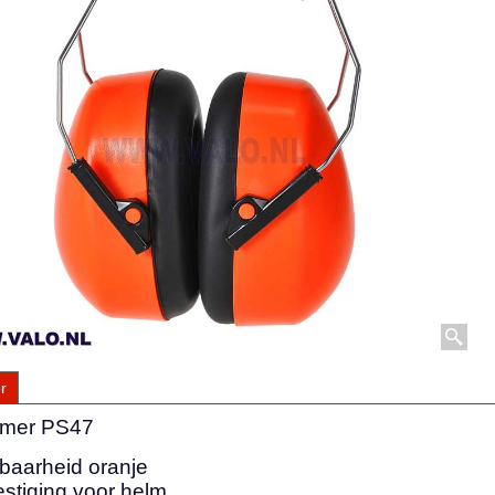
r
rmer PS47
baarheid oranje
stiging voor helm