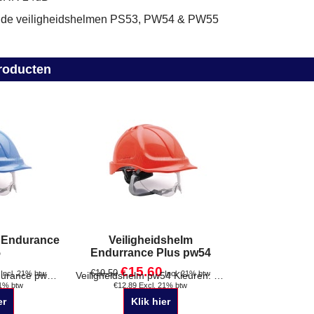
op de veiligheidshelmen PS53, PW54 & PW55
roducten
m Endurance
Veiligheidshelm
5
Endurrance Plus pw54
€
15.60
€
19.50
Incl. 21% btw
Incl. 21% btw
21% btw
€
12.89
Excl. 21% btw
Veiligheidshelm Endurance pw55 Kleuren: Wit, Rood, Blauw, Geel Neerklapbaar vizier Zes-punt binnenwerk Verstelbaar 56 - 63 cm
Veiligheidshelm pw54 Kleuren: Wit, Rood, Blauw, Geel Neerklapbaar vizier Gesmolten Metaal Bescherming Zes-punt binnenwerk Verstelbaar 56 - 63 cm