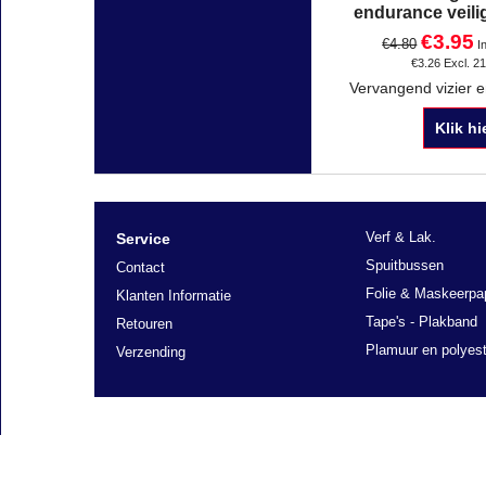
endurance veil
€
3.95
€
4.80
I
€
3.26
Excl. 2
Klik hi
Verf & Lak.
Service
Spuitbussen
Contact
Folie & Maskeerpa
Klanten Informatie
Tape's - Plakband
Retouren
Plamuur en polyest
Verzending