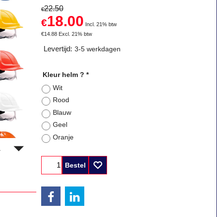
22.50
€
18.00
€
Incl. 21% btw
€
14.88
Excl. 21% btw
Levertijd:
3-5 werkdagen
Kleur helm ?
*
Wit
Rood
Blauw
Geel
Oranje
Bestel