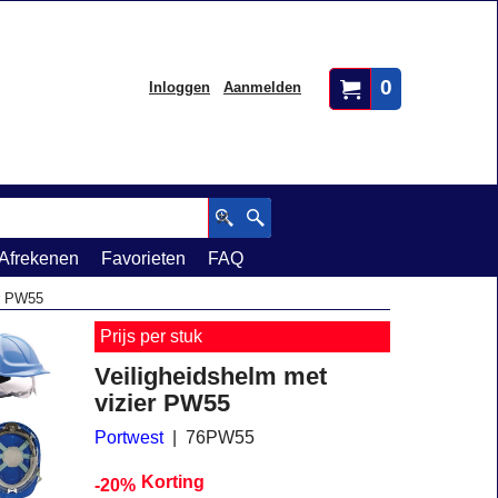
0
Inloggen
Aanmelden
Afrekenen
Favorieten
FAQ
er PW55
Prijs per stuk
Veiligheidshelm met
vizier PW55
Portwest
76PW55
Korting
-20%