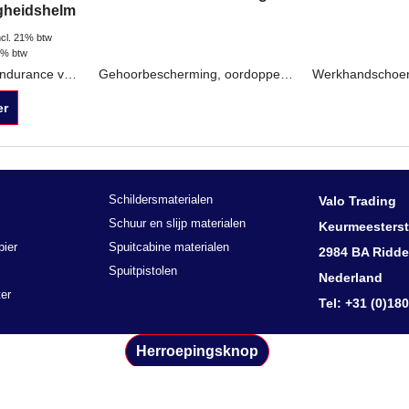
igheidshelm
ncl. 21% btw
1% btw
Vervangend vizier endurance veiligheidshelm Transparant of Donker Voor PW54 PW55
Gehoorbescherming, oordoppen, oorkappen, koptelefoon model, oordoppen op beugel, gehoorkappen met radio
er
Schildersmaterialen
Valo Trading
Schuur en slijp materialen
Keurmeesterst
pier
Spuitcabine materialen
2984 BA Ridde
Spuitpistolen
Nederland
er
Tel: +31 (0)18
Herroepingsknop