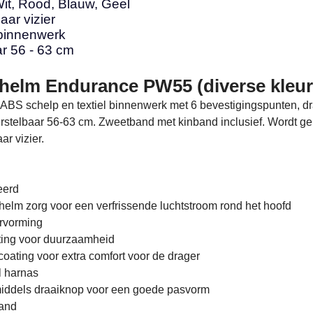
Wit, Rood, Blauw, Geel
ar vizier
binnenwerk
ar 56 - 63 cm
shelm Endurance PW55 (diverse kleu
 ABS schelp en textiel binnenwerk met 6 bevestigingspunten, d
verstelbaar 56-63 cm. Zweetband met kinband inclusief. Wordt ge
ar vizier.
eerd
helm zorg voor een verfrissende luchtstroom rond het hoofd
ervorming
ating voor duurzaamheid
coating voor extra comfort voor de drager
el harnas
middels draaiknop voor een goede pasvorm
band