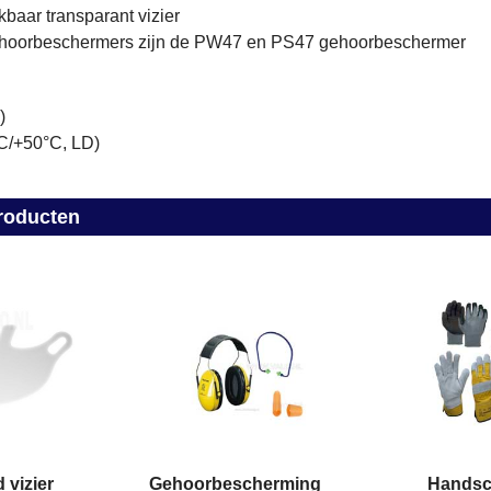
ekbaar transparant vizier
hoorbeschermers zijn de PW47 en PS47 gehoorbeschermer
T)
C/+50°C, LD)
roducten
 vizier
Gehoorbescherming
Hands