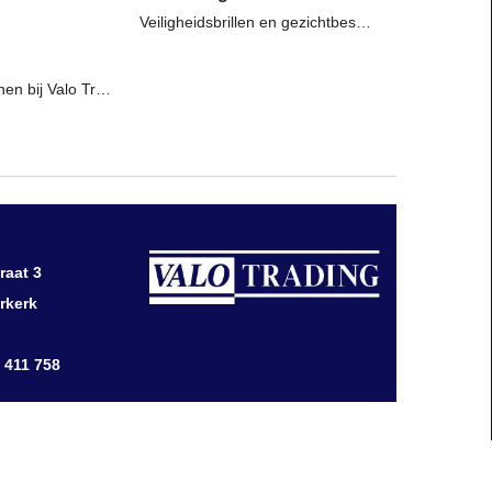
Veiligheidsbrillen en gezichtbescherming bij valo trading ridderkerk
Werkhandschoenen bij Valo Trading Ridderkerk
raat 3
rkerk
0 411 758