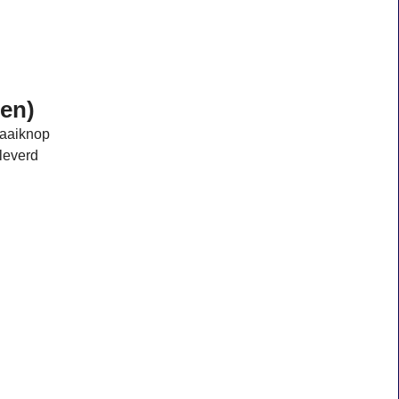
ren)
raaiknop
leverd