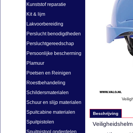
Kunststof reparatie
Kit & lijm
Lakvoorbereiding
Perslucht benodigdheden
Persluchtgereedschap
Persoonlijke bescherming
Plamuur
Poetsen en Reinigen
Roestbehandeling
Schildersmaterialen
Veili
Schuur en slijp materialen
Spuitcabine materialen
Beschrijving
Spuitpistolen
Veiligheidshel
Spuitpistool onderdelen