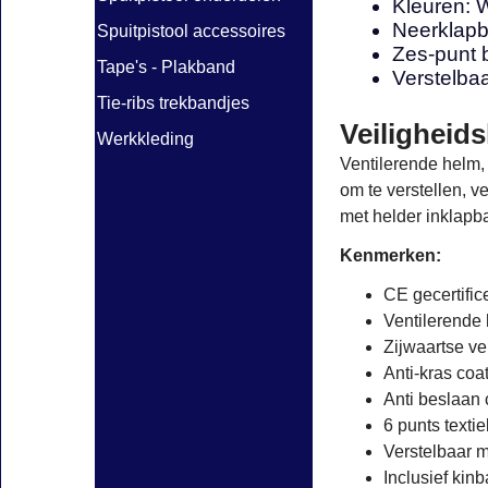
Kleuren: 
Neerklapba
Spuitpistool accessoires
Zes-punt 
Tape's - Plakband
Verstelba
Tie-ribs trekbandjes
Veiligheid
Werkkleding
Ventilerende helm,
om te verstellen, 
met helder inklapba
Kenmerken:
CE gecertific
Ventilerende 
Zijwaartse v
Anti-kras co
Anti beslaan 
6 punts texti
Verstelbaar 
Inclusief kin