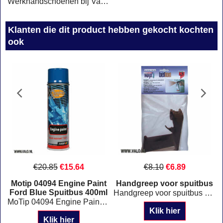
Werkhandschoenen bij Valo Trading Ridderkerk
Klanten die dit product hebben gekocht kochten
ook
€
20.85
€
15.64
€
8.10
€
6.89
Motip 04094 Engine Paint
Handgreep voor spuitbus
Ford Blue Spuitbus 400ml
rkplaats. Gegalvaniseerd
Handgreep voor spuitbus Eenvoudig te hanteren Nauwkeuriger spuiten Spuiten als met een spuitpistool
MoTip 04094 Engine Paint Ford BlueSpuitbus 400ml
Klik hier
Klik hier