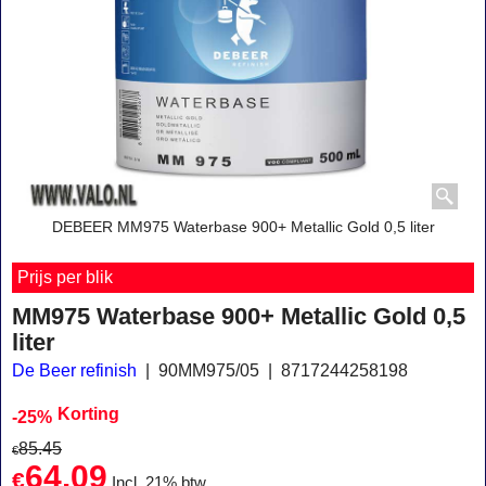
DEBEER MM975 Waterbase 900+ Metallic Gold 0,5 liter
Prijs per blik
MM975 Waterbase 900+ Metallic Gold 0,5
liter
De Beer refinish
90MM975/05
8717244258198
Korting
-25%
85.45
€
64.09
€
Incl. 21% btw