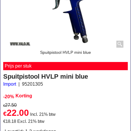
Spuitpistool HVLP mini blue
Prijs per stuk
Spuitpistool HVLP mini blue
Import
95201305
Korting
-20%
27.50
€
22.00
€
Incl. 21% btw
€
18.18
Excl. 21% btw