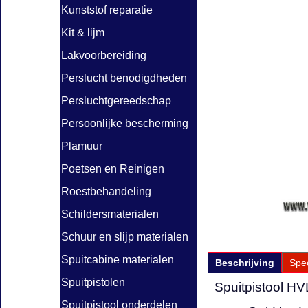
Kunststof reparatie
Kit & lijm
Lakvoorbereiding
Perslucht benodigdheden
Persluchtgereedschap
Persoonlijke bescherming
Plamuur
Poetsen en Reinigen
Roestbehandeling
Schildersmaterialen
Schuur en slijp materialen
Spuitcabine materialen
Beschrijving
Spec
Spuitpistolen
Spuitpistool HV
Spuitpistool onderdelen