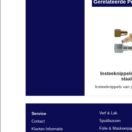
Gerelateerde P
Insteeknippel
staal
Verf & Lak.
Service
Spuitbussen
Contact
Folie & Maskeerpa
Klanten Informatie