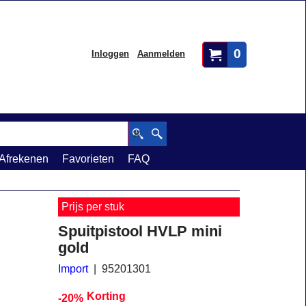
0
Inloggen
Aanmelden
Afrekenen
Favorieten
FAQ
Prijs per stuk
Spuitpistool HVLP mini
gold
Import
95201301
Korting
-20%