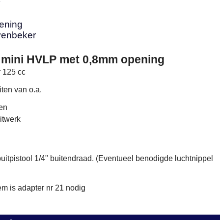
y
ening
venbeker
l mini HVLP met 0,8mm opening
 125 cc
iten van o.a.
ten
itwerk
uitpistool 1/4" buitendraad. (Eventueel benodigde luchtnippel
m is adapter nr 21 nodig