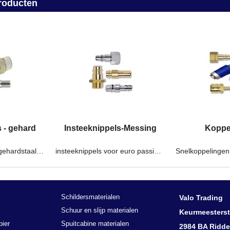
roducten
s - gehard
Insteeknippels-Messing
Koppe
Insteeknippels van gehardstaal voor lange levensduur en minimale slijtage van Staubli of Prevost voor professioneel gebruik.
insteeknippels voor euro passing, duitse passing of orion passing
Schildersmaterialen
Valo Trading
Schuur en slijp materialen
Keurmeesterst
pier
Spuitcabine materialen
2984 BA Ridde