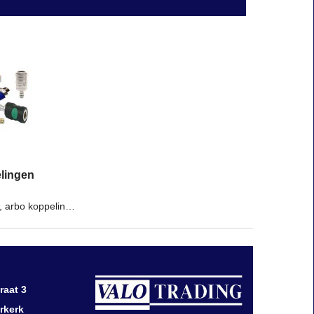
lingen
Snelkoppelingen, arbo koppelingen veiligheidskoppelingen en alle soorten nippels
raat 3
rkerk