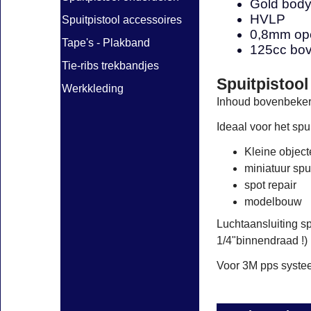
Gold bod
HVLP
Spuitpistool accessoires
0,8mm op
Tape's - Plakband
125cc bo
Tie-ribs trekbandjes
Spuitpistoo
Werkkleding
Inhoud bovenbeker
Ideaal voor het spu
Kleine objec
miniatuur spu
spot repair
modelbouw
Luchtaansluiting sp
1/4"binnendraad !)
Voor 3M pps systee