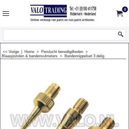
0
<< Vorige
|
Home
>
Perslucht benodigdheden
>
Blaaspistolen & bandenvulmeters
>
Bandennippelset 3 delig