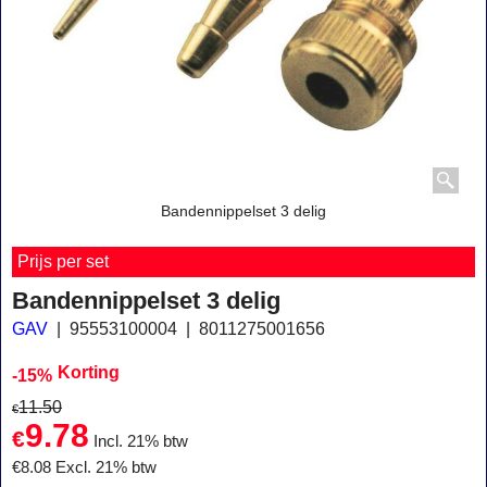
Bandennippelset 3 delig
Prijs per set
Bandennippelset 3 delig
GAV
95553100004
8011275001656
Korting
-15%
11.50
€
9.78
€
Incl. 21% btw
€
8.08
Excl. 21% btw