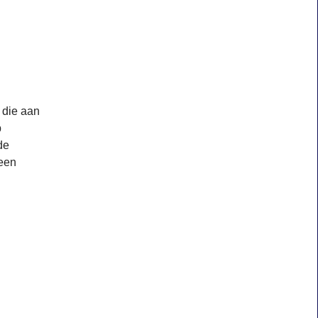
 die aan
p
de
 een