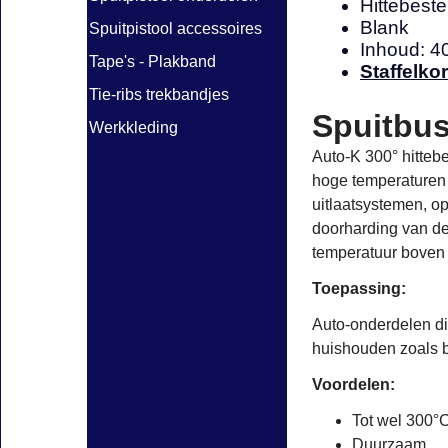
Hittebeste
Blank
Spuitpistool accessoires
Inhoud: 4
Tape's - Plakband
Staffelkor
Tie-ribs trekbandjes
Spuitbus
Werkkleding
Auto-K 300° hittebe
hoge temperaturen 
uitlaatsystemen, o
doorharding van de
temperatuur boven
Toepassing:
Auto-
onderdelen d
huishouden zoals
b
Voordelen:
Tot wel 300°C
Duurzaam.