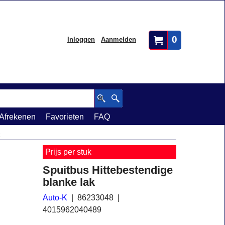
0
Inloggen
Aanmelden
Afrekenen
Favorieten
FAQ
k
Prijs per stuk
Spuitbus Hittebestendige
blanke lak
Auto-K
86233048
4015962040489