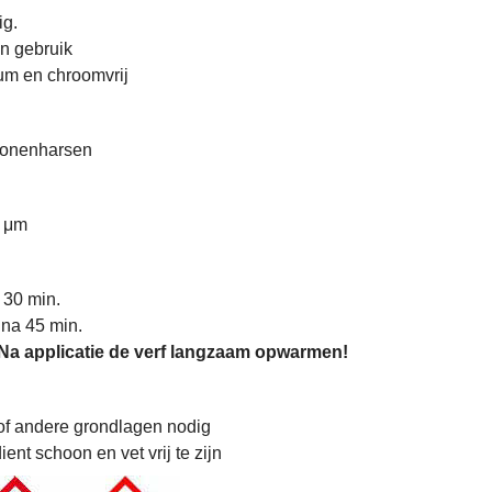
g.
n gebruik
m en chroomvrij
iconenharsen
7 μm
 30 min.
 na 45 min.
Na applicatie de verf l
angzaam opwarmen
!
of andere grondlagen nodig
ent schoon en vet vrij te zijn