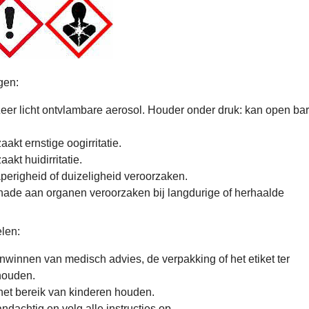
gen:
er licht ontvlambare aerosol. Houder onder druk: kan open ba
akt ernstige oogirritatie.
akt huidirritatie.
erigheid of duizeligheid veroorzaken.
ade aan organen veroorzaken bij langdurige of herhaalde
len:
inwinnen van medisch advies, de verpakking of het etiket ter
houden.
het bereik van kinderen houden.
dachtig en volg alle instructies op.