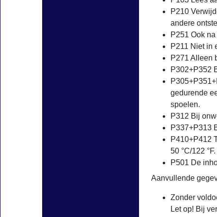
P210 Verwijd
andere ontste
P251 Ook na 
P211 Niet in 
P271 Alleen b
P302+P352 B
P305+P351+P
gedurende een
spoelen.
P312 Bij on
P337+P313 Bi
P410+P412 Te
50 °C/122 °F.
P501 De inhou
Aanvullende gegev
Zonder voldoe
Let op! Bij v