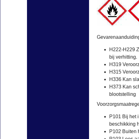
Gevarenaanduidin
H222-H229 Ze
bij verhitting.
H319 Veroorza
H315 Veroorza
H336 Kan slap
H373 Kan sch
blootstelling
Voorzorgsmaatrege
P101 Bij het 
beschikking 
P102 Buiten 
P103 Lees aan