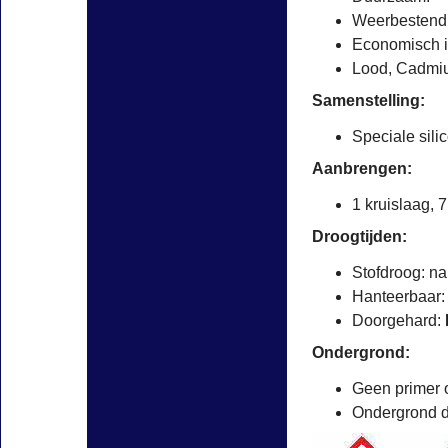
Weerbestendi
Economisch i
Lood, Cadmiu
Samenstelling:
Speciale sil
Aanbrengen:
1 kruislaag, 
Droogtijden:
Stofdroog: na
Hanteerbaar:
Doorgehard:
Ondergrond:
Geen primer 
Ondergrond di