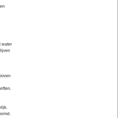
 en
 water
lijven
 boven
iften.
ijk.
vormd.