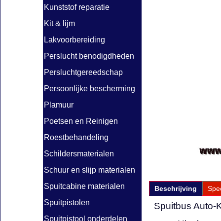
Kunststof reparatie
Kit & lijm
Lakvoorbereiding
Perslucht benodigdheden
Persluchtgereedschap
Persoonlijke bescherming
Plamuur
Poetsen en Reinigen
Roestbehandeling
Schildersmaterialen
Schuur en slijp materialen
Spuitcabine materialen
Beschrijving
Spec
Spuitpistolen
Spuitbus Auto-
Spuitpistool onderdelen