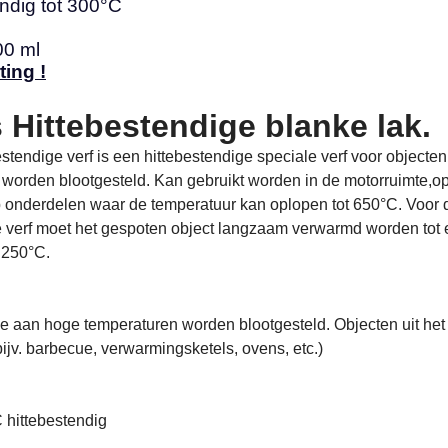
ndig tot 300°C
00 ml
ting !
 Hittebestendige blanke lak.
stendige verf is een hittebestendige speciale verf voor objecten
worden blootgesteld. Kan gebruikt worden in de motorruimte,o
p onderdelen waar de temperatuur kan oplopen tot 650°C. Voor 
 verf moet het gespoten object langzaam verwarmd worden tot
 250°C.
ie aan
hoge temperaturen
worden blootgesteld. Objecten uit het
ijv.
barbecue
,
verwarmingsketels
,
ovens,
etc.
)
 hittebestendig