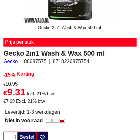
Gecko 2in1 Wash & Wax 500 ml.
Prijs per stuk
Gecko 2in1 Wash & Wax 500 ml
Gecko
88687575
8718226875754
Korting
-15%
10.95
€
9.31
€
Incl. 21% btw
€
7.69
Excl. 21% btw
Levertijd:
1-3 werkdagen
Niet in voorraad
Bestel