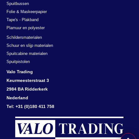
Spuitbussen
Folie & Maskeerpapier
Tape's - Plakband
Plamuur en polyester
Schildersmaterialen
Schuur en slijp materialen
Spuitcabine materialen
Spuitpistolen
Valo Trading
Deze website maakt gebruik van
Keurmeesterstraat 3
cookies.
2984 BA Ridderkerk
We gebruiken cookies om inhoud en advertenties te personaliseren en
Nederland
om ons verkeer te analyseren. We delen ook informatie over uw
gebruik van onze site met onze advertentie- en analysepartners, die
Tel: +31 (0)180 411 758
deze kunnen combineren met andere informatie die u aan hen heeft
verstrekt of die zij hebben verzameld door uw gebruik van hun
diensten.
Lees verder
DETAILS WEERGEVEN