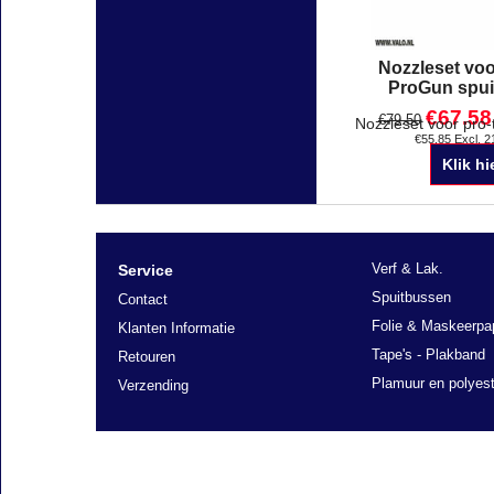
Nozzleset voo
ProGun spui
€
67.58
€
79.50
€
55.85
Excl. 
Klik hi
Verf & Lak.
Service
Spuitbussen
Contact
Folie & Maskeerpa
Klanten Informatie
Tape's - Plakband
Retouren
Plamuur en polyest
Verzending