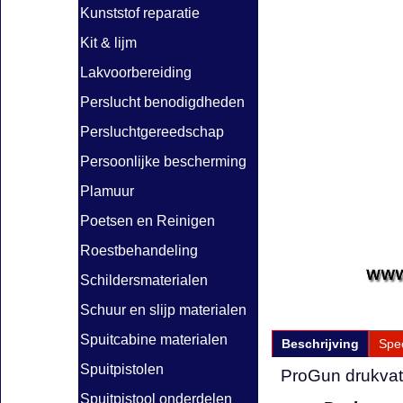
Kunststof reparatie
Kit & lijm
Lakvoorbereiding
Perslucht benodigdheden
Persluchtgereedschap
Persoonlijke bescherming
Plamuur
Poetsen en Reinigen
Roestbehandeling
Schildersmaterialen
Schuur en slijp materialen
Spuitcabine materialen
Beschrijving
Spec
Spuitpistolen
ProGun drukvat 
Spuitpistool onderdelen