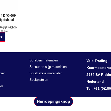
r pro-tek
tpistool
Incl. 21% btw
21% btw
Nozzleset voor pro-tek ProGun spuitpistool.
er
Schildersmaterialen
Valo Trading
Schuur en slijp materialen
Keurmeesterst
pier
Spuitcabine materialen
2984 BA Ridde
Spuitpistolen
Nederland
er
Tel: +31 (0)18