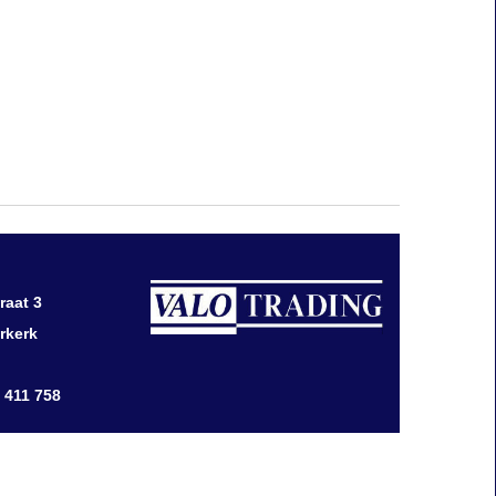
raat 3
rkerk
0 411 758