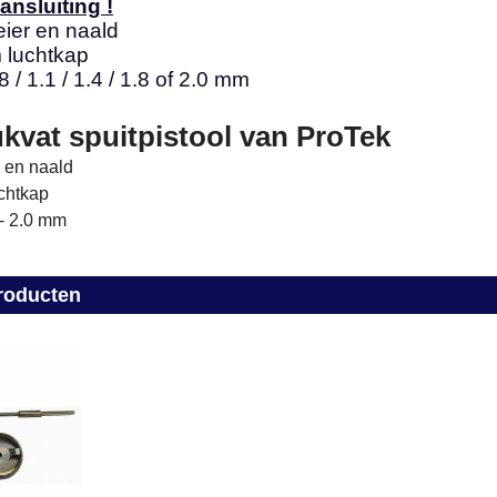
ansluiting !
ier en naald
 luchtkap
8 / 1.1 / 1.4 / 1.8 of 2.0 mm
kvat spuitpistool van ProTek
 en naald
chtkap
 - 2.0 mm
roducten