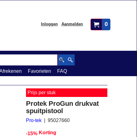
0
Inloggen
Aanmelden
Afrekenen
Favorieten
FAQ
Prijs per stuk
Protek ProGun drukvat
spuitpistool
Pro-tek
95027660
Korting
-15%