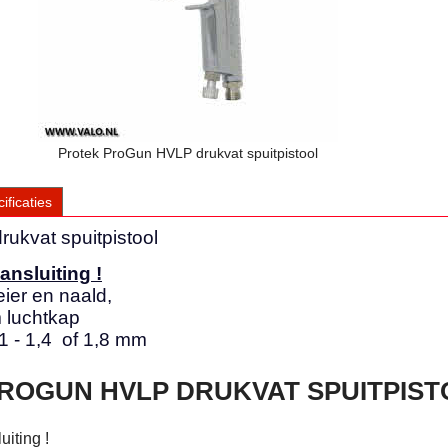
Protek ProGun HVLP drukvat spuitpistool
ificaties
ukvat spuitpistool
ansluiting !
ier en naald,
 luchtkap
1 - 1,4 of 1,8 mm
ROGUN HVLP DRUKVAT SPUITPIST
uiting !