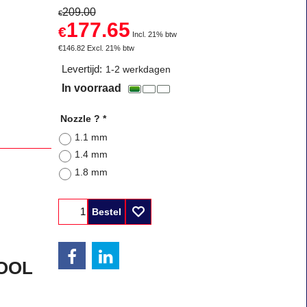
209.00
€
177.65
€
Incl. 21% btw
€
146.82
Excl. 21% btw
Levertijd:
1-2 werkdagen
In voorraad
Nozzle ?
*
1.1 mm
1.4 mm
1.8 mm
Bestel
OOL