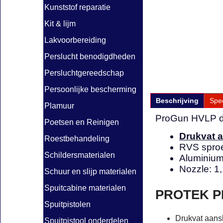
Kunststof reparatie
Kit & lijm
Lakvoorbereiding
Perslucht benodigdheden
Persluchtgereedschap
Persoonlijke bescherming
Beschrijving
Spec
Plamuur
ProGun HVLP dr
Poetsen en Reinigen
Drukvat a
Roestbehandeling
RVS sproe
Schildersmaterialen
Aluminium
Nozzle: 1,
Schuur en slijp materialen
Spuitcabine materialen
PROTEK P
Spuitpistolen
Drukvat aansl
Spuitpistool onderdelen