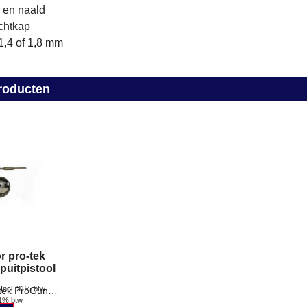
 en naald
chtkap
 1,4 of 1,8 mm
roducten
r pro-tek
uitpistool
Incl. 21% btw
Nozzleset voor pro-tek ProGun HVLP spuitpistool.
21% btw