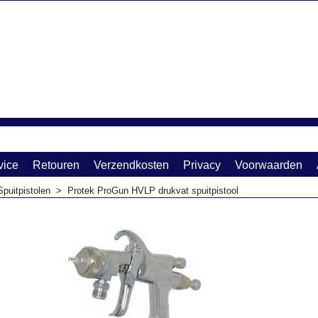
vice
Retouren
Verzendkosten
Privacy
Voorwaarden
Spuitpistolen
>
Protek ProGun HVLP drukvat spuitpistool