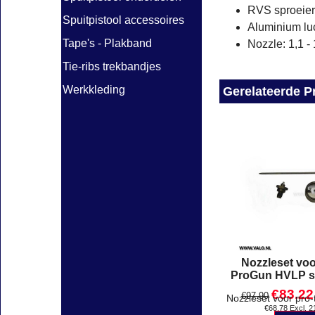
RVS sproeier
Spuitpistool accessoires
Aluminium lu
Tape's - Plakband
Nozzle: 1,1 -
Tie-ribs trekbandjes
Werkkleding
Gerelateerde P
Nozzleset voo
ProGun HVLP sp
€
83.22
€
97.90
€
68.78
Excl. 