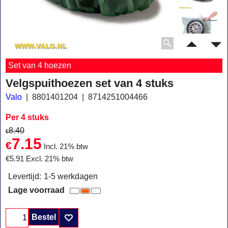
Set van 4 hoezen
Velgspuithoezen set van 4 stuks
Valo
8801401204
8714251004466
Per 4 stuks
8.40
€
7.15
€
Incl. 21% btw
€
5.91
Excl. 21% btw
Levertijd:
1-5 werkdagen
Lage voorraad
Bestel