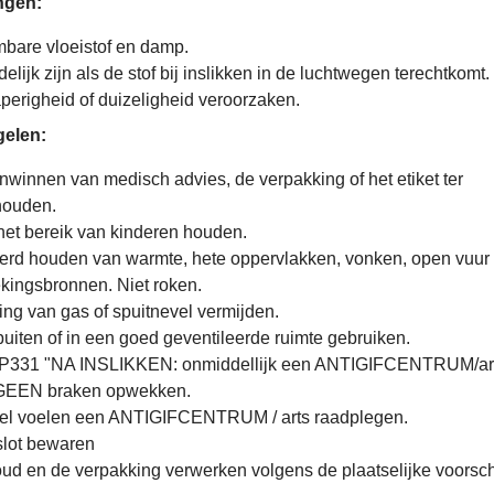
ngen:
bare vloeistof en damp.
lijk zijn als de stof bij inslikken in de luchtwegen terechtkomt.
erigheid of duizeligheid veroorzaken.
elen:
inwinnen van medisch advies, de verpakking of het etiket ter
houden.
het bereik van kinderen houden.
erd houden van warmte, hete oppervlakken, vonken, open vuur
kingsbronnen. Niet roken.
ng van gas of spuitnevel vermijden.
uiten of in een goed geventileerde ruimte gebruiken.
331 "NA INSLIKKEN: onmiddellijk een ANTIGIFCENTRUM/arts
 GEEN braken opwekken.
el voelen een ANTIGIFCENTRUM / arts raadplegen.
slot bewaren
d en de verpakking verwerken volgens de plaatselijke voorsch