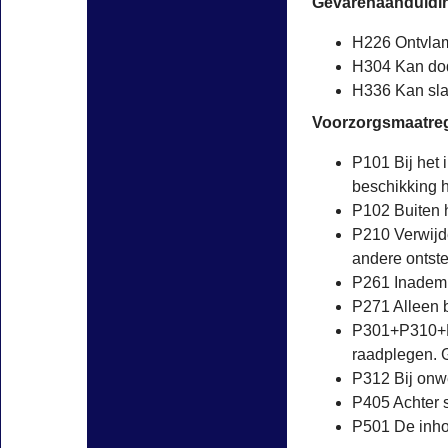
Gevarenaanduidi
H226 Ontvlam
H304 Kan dode
H336 Kan slap
Voorzorgsmaatreg
P101 Bij het 
beschikking 
P102 Buiten 
P210 Verwijd
andere ontste
P261 Inademi
P271 Alleen b
P301+P310+P
raadplegen.
P312 Bij onw
P405 Achter 
P501 De inhou