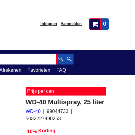
0
Inloggen
Aanmelden
Afrekenen
Favorieten
FAQ
Prijs per can
WD-40 Multispray, 25 liter
WD-40
99044733
5032227490253
Korting
-10%