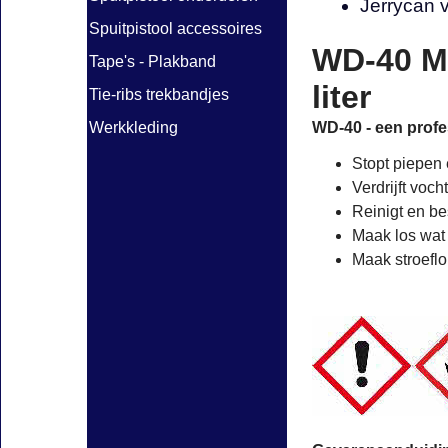
Jerrycan v
Spuitpistool accessoires
WD-40 Mu
Tape's - Plakband
liter
Tie-ribs trekbandjes
WD-40 - een profes
Werkkleding
Stopt piepen
Verdrijft vocht
Reinigt en b
Maak los wat 
Maak stroefl