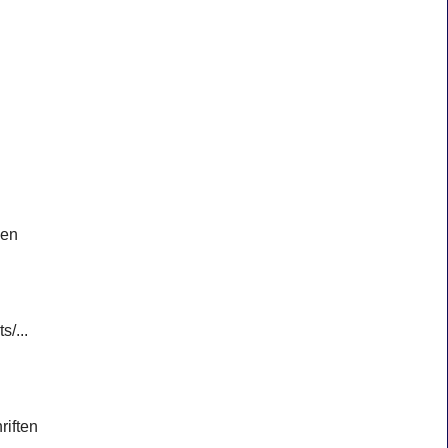
 en
/...
riften