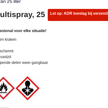
an 25 liter
ltispray, 25
Let op: ADR toeslag bij verzend
sional voor elke situatie!
 en kraken
eschermt
vastzit
opende delen weer gangbaar