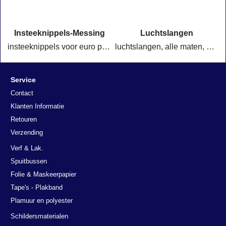
Insteeknippels-Messing
Luchtslangen
istolen
insteeknippels voor euro passing, duitse passing of orion passing
luchtslangen, alle maten, snelle levering
Service
Contact
Klanten Informatie
Retouren
Verzending
Verf & Lak.
Spuitbussen
Folie & Maskeerpapier
Tape's - Plakband
Plamuur en polyester
Schildersmaterialen