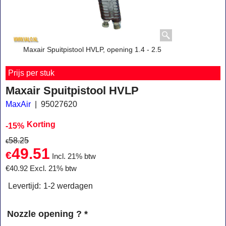
Maxair Spuitpistool HVLP, opening 1.4 - 2.5
Prijs per stuk
Maxair Spuitpistool HVLP
MaxAir
95027620
Korting
-15%
58.25
€
49.51
€
Incl. 21% btw
€
40.92
Excl. 21% btw
Levertijd:
1-2 werdagen
Nozzle opening ?
*