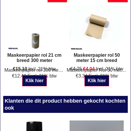
Maskeerpapier rol 21 cm
Maskeerpapier rol 50
breed 300 meter
meter 15 cm breed
€
15.10
Incl. 21% btw
€
4.75
€
4.04
Incl. 21% btw
€
12.48
Excl. 21% btw
€
3.34
Excl. 21% btw
Maskeerpapier rol 300 meter en 21 cm breed
Maskeerpapier Rol 50 meter 50 grams Breedte 15 cm
Klik hier
Klik hier
Klanten die dit product hebben gekocht kochten
ook