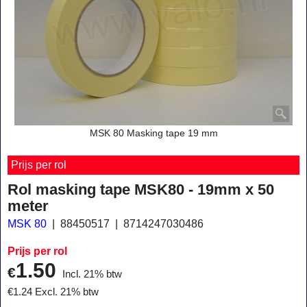
MSK 80 Masking tape 19 mm
Prijs per rol
Rol masking tape MSK80 - 19mm x 50
meter
MSK 80
88450517
8714247030486
Prijs per rol
1.50
€
Incl. 21% btw
€
1.24
Excl. 21% btw