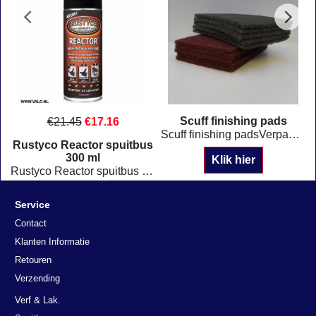
Scuff finishing pads
€
21.45
€
17.16
Scuff finishing padsVerpakt per 10 stuks Afmeting: 15 x 23 cm
-
Rustyco Reactor spuitbus
300 ml
Klik hier
keertape. MSK 80 Staffelkorting !
Rustyco Reactor spuitbus 300 ml Reageert met kruipolie
Klik hier
Service