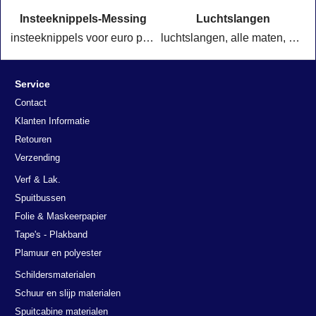
Insteeknippels-Messing
Luchtslangen
istolen
insteeknippels voor euro passing, duitse passing of orion passing
luchtslangen, alle maten, snelle levering
Service
Contact
Klanten Informatie
Retouren
Verzending
Verf & Lak.
Spuitbussen
Folie & Maskeerpapier
Tape's - Plakband
Plamuur en polyester
Schildersmaterialen
Schuur en slijp materialen
Spuitcabine materialen