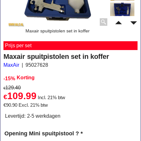
Maxair spuitpistolen set in koffer
Prijs per set
Maxair spuitpistolen set in koffer
MaxAir
95027628
Korting
-15%
129.40
€
109.99
€
Incl. 21% btw
€
90.90
Excl. 21% btw
Levertijd:
2-5 werkdagen
Opening Mini spuitpistool ?
*