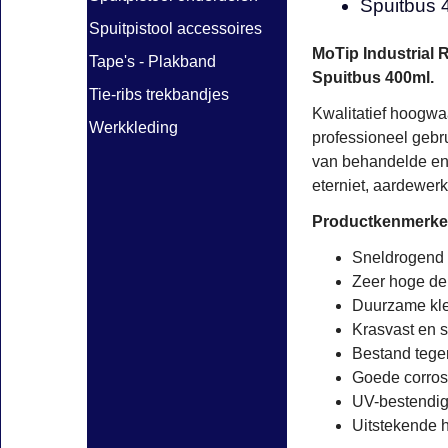
Spuitbus 
Spuitpistool accessoires
MoTip Industrial R
Tape's - Plakband
Spuitbus 400ml.
Tie-ribs trekbandjes
Kwalitatief hoogwa
Werkkleding
professioneel gebr
van behandelde en 
eterniet, aardewerk
Productkenmerke
Sneldrogend
Zeer hoge dek
Duurzame kle
Krasvast en s
Bestand tege
Goede corros
UV-bestendig 
Uitstekende 