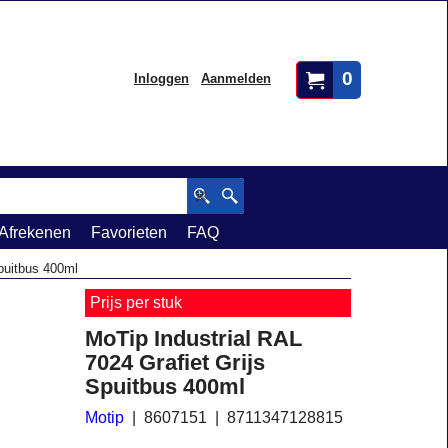
0
Inloggen
Aanmelden
Afrekenen
Favorieten
FAQ
Spuitbus 400ml
Prijs per stuk
MoTip Industrial RAL
7024 Grafiet Grijs
Spuitbus 400ml
Motip
8607151
8711347128815