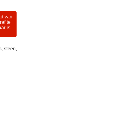
ad van
raf te
ar is.
, steen,