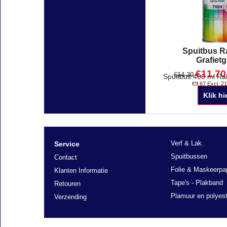
Spuitbus R
Grafietg
€
11.70
€
14.30
€
9.67
Excl. 2
Klik hi
Verf & Lak.
Service
Spuitbussen
Contact
Folie & Maskeerpa
Klanten Informatie
Tape's - Plakband
Retouren
Plamuur en polyest
Verzending