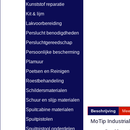
Kunststof reparatie
Kit & lijm
Lakvoorbereiding
Perslucht benodigdheden
Persluchtgereedschap
Persoonlijke bescherming
Plamuur
Poetsen en Reinigen
Roestbehandeling
Schildersmaterialen
Schuur en slijp materialen
Spuitcabine materialen
Beschrijving
Mee
Spuitpistolen
MoTip Industria
Spuitpistool onderdelen