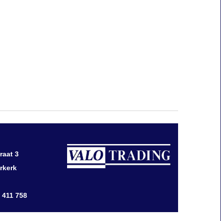
raat 3
rkerk
0 411 758