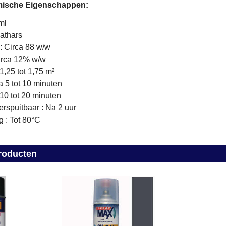
mische Eigenschappen:
ml
aathars
: Circa 88 w/w
Circa 12% w/w
,25 tot 1,75 m²
a 5 tot 10 minuten
 10 tot 20 minuten
rspuitbaar : Na 2 uur
g : Tot 80°C
roducten