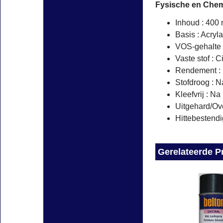
Fysische en Che
Inhoud : 400 
Basis : Acryl
VOS-gehalte 
Vaste stof : 
Rendement : 1
Stofdroog : N
Kleefvrij : Na
Uitgehard/Ove
Hittebestendi
Gerelateerde P