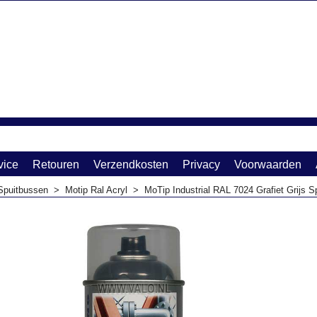
vice
Retouren
Verzendkosten
Privacy
Voorwaarden
Spuitbussen
>
Motip Ral Acryl
>
MoTip Industrial RAL 7024 Grafiet Grijs 