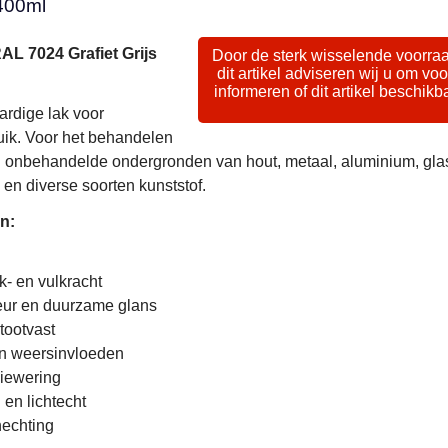
400ml
AL 7024 Grafiet Grijs
Door de sterk wisselende voorra
dit artikel adviseren wij u om voo
informeren of dit artikel beschikba
ardige lak voor
uik. Voor het behandelen
onbehandelde ondergronden van hout, metaal, aluminium, glas
 en diverse soorten kunststof.
n:
- en vulkracht
ur en duurzame glans
tootvast
n weersinvloeden
iewering
en lichtecht
hechting