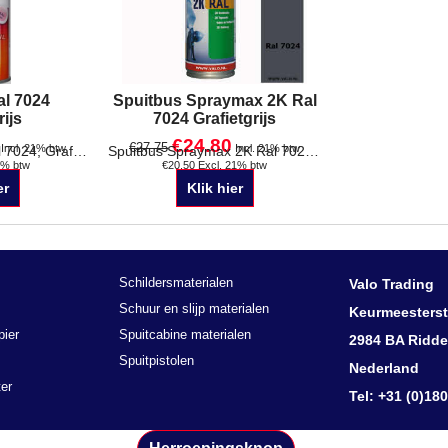
al 7024
Spuitbus Spraymax 2K Ral
rijs
7024 Grafietgrijs
€
24.80
€
27.75
Incl. 21% btw
Incl. 21% btw
1% btw
€
20.50
Excl. 21% btw
Spuitbus 400 ml Ral 7024, Grafiet grijs Staffelkorting !
Spuitbus Spraymax 2K Ral 7024 Grafietgrijs 400 ml Hoogglans, zijdeglans of mat Verpakt per stuk
er
Klik hier
Schildersmaterialen
Valo Trading
Schuur en slijp materialen
Keurmeesterst
pier
Spuitcabine materialen
2984 BA Ridde
Spuitpistolen
Nederland
er
Tel: +31 (0)18