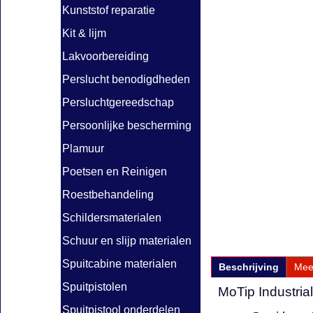
Kunststof reparatie
Kit & lijm
Lakvoorbereiding
Perslucht benodigdheden
Persluchtgereedschap
Persoonlijke bescherming
Plamuur
Poetsen en Reinigen
Roestbehandeling
Schildersmaterialen
Schuur en slijp materialen
Spuitcabine materialen
Beschrijving
Mee
Spuitpistolen
MoTip Industria
Spuitpistool onderdelen