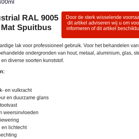
400ml
strial RAL 9005
Door de sterk wisselende voorra
dit artikel adviseren wij u om voo
 Mat Spuitbus
informeren of dit artikel beschikba
ardige lak voor professioneel gebruik. Voor het behandelen van
handelde ondergronden van hout, metaal, aluminium, glas, st
 en diverse soorten kunststof.
n:
- en vulkracht
ur en duurzame glans
tootvast
n weersinvloeden
iewering
en lichtecht
hechting