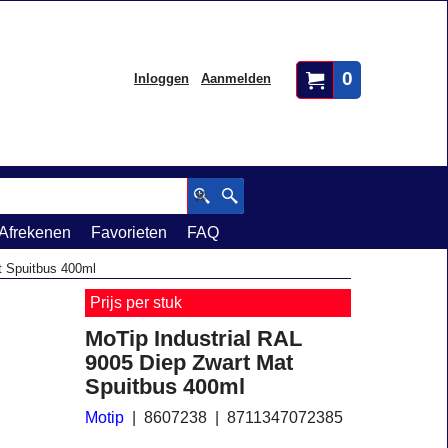
0
Inloggen
Aanmelden
Afrekenen
Favorieten
FAQ
t Spuitbus 400ml
Prijs per stuk
MoTip Industrial RAL
9005 Diep Zwart Mat
Spuitbus 400ml
Motip
8607238
8711347072385