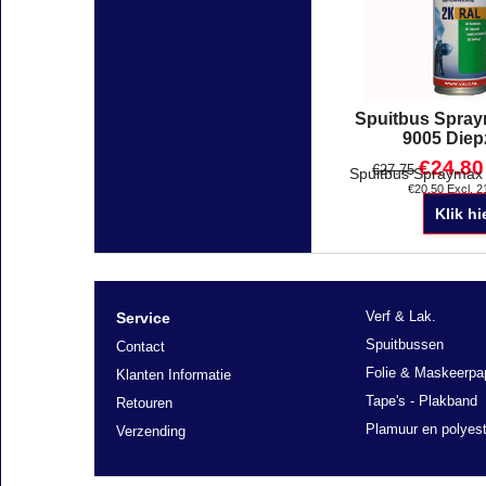
Spuitbus Spray
9005 Diep
€
24.80
€
27.75
€
20.50
Excl. 
Klik hi
Verf & Lak.
Service
Spuitbussen
Contact
Folie & Maskeerpa
Klanten Informatie
Tape's - Plakband
Retouren
Plamuur en polyest
Verzending