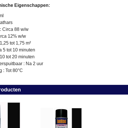
mische Eigenschappen:
ml
aathars
: Circa 88 w/w
Circa 12% w/w
,25 tot 1,75 m²
a 5 tot 10 minuten
 10 tot 20 minuten
rspuitbaar : Na 2 uur
g : Tot 80°C
roducten