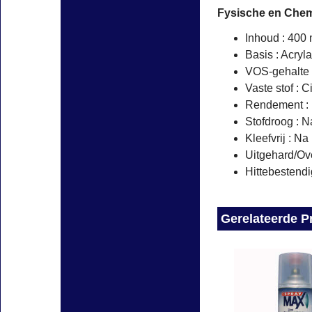
Fysische en Che
Inhoud : 400 
Basis : Acryl
VOS-gehalte 
Vaste stof : 
Rendement : 1
Stofdroog : N
Kleefvrij : Na
Uitgehard/Ove
Hittebestendi
Gerelateerde P