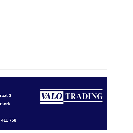
raat 3
rkerk