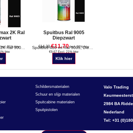
max 2K Ral
Spuitbus Ral 9005
zwart
Diepzwart
€
11.70
€
14.30
Incl. 21% btw
Incl. 21% btw
21% btw
€
9.67
Excl. 21% btw
Spuitbus Spraymax 2K Ral 9005, Diepzwart. Inhoud: 400 ml Hoogglans, zijdeglans of mat Verpakt per stuk Staffelkorting !!
Spuitbus 400 ml Ral 9005, Diepzwart Glans, satin of mat
er
Klik hier
Schildersmaterialen
Valo Trading
Schuur en slijp materialen
Keurmeesterst
pier
Spuitcabine materialen
2984 BA Ridde
Spuitpistolen
Nederland
er