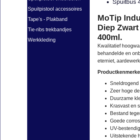
Spuitbus 
Spuitpistool accessoires
MoTip Indu
Tape's - Plakband
Diep Zwart
Tie-ribs trekbandjes
400ml.
Werkkleding
Kwalitatief hoogwa
behandelde en onbe
eterniet, aardewerk
Productkenmerke
Sneldrogend
Zeer hoge dek
Duurzame kle
Krasvast en s
Bestand tege
Goede corros
UV-bestendig 
Uitstekende 