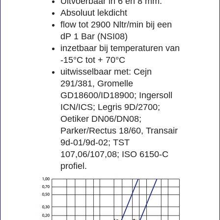
Uitvoerbaar in 6 en 8 mm.
Absoluut lekdicht
flow tot 2900 Nltr/min bij een
dP 1 Bar (NSI08)
inzetbaar bij temperaturen van
-15°C tot + 70°C
uitwisselbaar met: Cejn
291/381, Gromelle
GD18600/ID18900; Ingersoll
ICN/ICS; Legris 9D/2700;
Oetiker DN06/DN08;
Parker/Rectus 18/60, Transair
9d-01/9d-02; TST
107,06/107,08; ISO 6150-C
profiel.