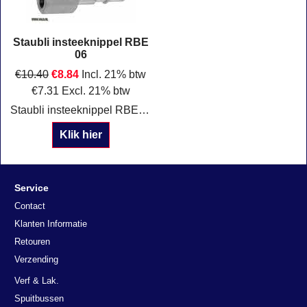
Staubli insteeknippel RBE
06
€
10.40
€
8.84
Incl. 21% btw
€
7.31
Excl. 21% btw
Staubli insteeknippel RBE 06 Chroomstaal AISI 430 Gehard en op passing geslepen
Klik hier
Service
Contact
Klanten Informatie
Retouren
Verzending
Verf & Lak.
Spuitbussen