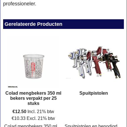
professioneler.
Gerelateerde Producten
Colad mengbekers 350 ml
Spuitpistolen
bekers verpakt per 25
stuks
€
12.50
Incl. 21% btw
€
10.33
Excl. 21% btw
Colad mengbekers 350 ml verpakt per 25 bekers. Kunststof beker met schaalverdeling
Spuitpistolen en benodigdheden