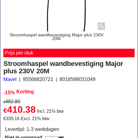
Stroomhaspel wandbevestiging Major plus 230V
20M
Prijs per stuk
Stroomhaspel wandbevestiging Major
plus 230V 20M
Mavel
95568820721
8018598031049
Korting
-15%
482.80
€
410.38
€
Incl. 21% btw
€
339.16
Excl. 21% btw
Levertijd:
1-3 werkdagen
Niet in voorraad