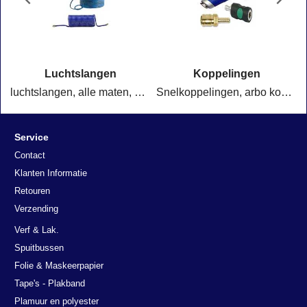
Luchtslangen
Koppelingen
ofessioneel gebruik.
luchtslangen, alle maten, snelle levering
Snelkoppelingen, arbo koppelingen veiligheidskoppelingen en alle soorten nippels
Service
Contact
Klanten Informatie
Retouren
Verzending
Verf & Lak.
Spuitbussen
Folie & Maskeerpapier
Tape's - Plakband
Plamuur en polyester