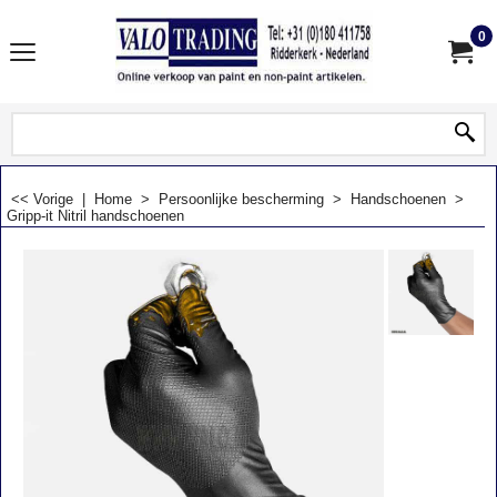
0
<< Vorige
|
Home
>
Persoonlijke bescherming
>
Handschoenen
>
Gripp-it Nitril handschoenen