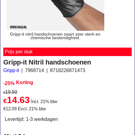
Gripp-it nitril handschoenen zwart zeer sterk en
chemische bestendigheid.
Prijs per stuk
Gripp-it Nitril handschoenen
Gripp-it
7968714
8718226871473
Korting
-25%
19.50
€
14.63
€
Incl. 21% btw
€
12.09
Excl. 21% btw
Levertijd:
1-3 werkdagen