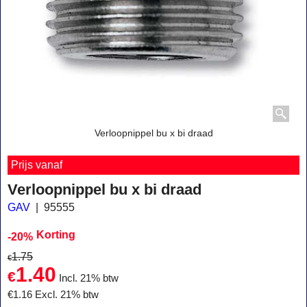
Verloopnippel bu x bi draad
Prijs vanaf
Verloopnippel bu x bi draad
GAV
95555
Korting
-20%
1.75
€
1.40
€
Incl. 21% btw
€
1.16
Excl. 21% btw