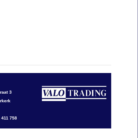
raat 3
rkerk
0 411 758