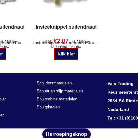
buitendraad
Insteeknippel buitendraad
n
€
2.07
€
2.30
ncl. 21% btw
Incl. 21% btw
1% btw
€
1.71
Excl. 21% btw
Insteeknippel buitendraad Orion passing Leverbaar met 1/4", 1/2"of 3/8"aansluiting
Insteeknippel buitendraad Euro passing Leverbaar in 1/4",1/8", 1/2" en 3/8" aansluiting
er
Klik hier
Schildersmaterialen
Valo Trading
Schuur en slijp materialen
Keurmeesterst
pier
Spuitcabine materialen
2984 BA Ridde
Spuitpistolen
Nederland
er
Tel: +31 (0)18