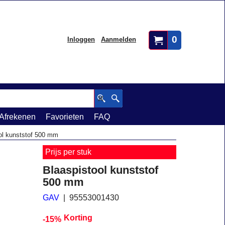
0
Inloggen
Aanmelden
Afrekenen
Favorieten
FAQ
ol kunststof 500 mm
Prijs per stuk
Blaaspistool kunststof
500 mm
GAV
95553001430
Korting
-15%