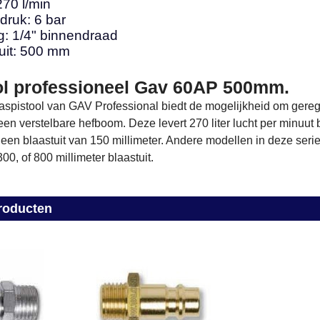
270 l/min
druk: 6 bar
g: 1/4" binnendraad
uit: 500 mm
ol professioneel Gav 60AP 500mm.
aspistool van GAV Professional biedt de mogelijkheid om gere
 een verstelbare hefboom. Deze levert 270 liter lucht per minuut b
 een blaastuit van 150 millimeter. Andere modellen in deze ser
00, of 800 millimeter blaastuit.
roducten