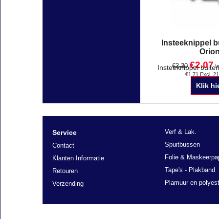
Insteeknippel 
Orio
€
2.07
€
2.30
I
€
1.71
Excl. 2
Klik hi
Verf & Lak.
Service
Spuitbussen
Contact
Folie & Maskeerpa
Klanten Informatie
Tape's - Plakband
Retouren
Plamuur en polyest
Verzending