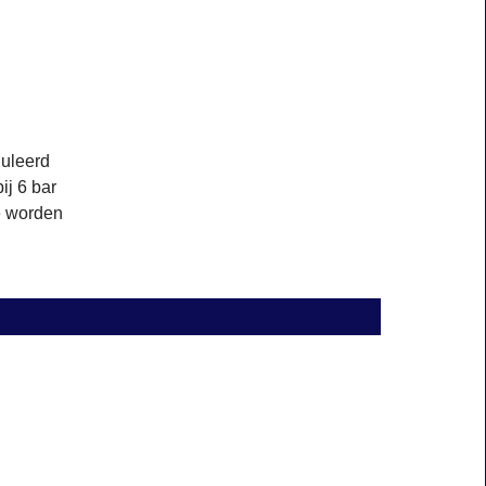
guleerd
ij 6 bar
ie worden