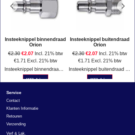
g
Insteeknippel binnendraad
Insteeknippel buitendraad
Orion
Orion
€
2.30
€
2.07
Incl. 21% btw
€
2.30
€
2.07
Incl. 21% btw
€
1.71
Excl. 21% btw
€
1.71
Excl. 21% btw
slang aansluiting
Insteeknippel binnendraad Orion passing Leverbaar met 1/4"of 3/8"aansluiting
Insteeknippel buitendraad Orion passing Leverbaar met 1/4", 1/2"of 3/8"aansluiting
Klik hier
Klik hier
Service
Contact
Klanten Informatie
Retouren
Verzending
Verf & Lak.