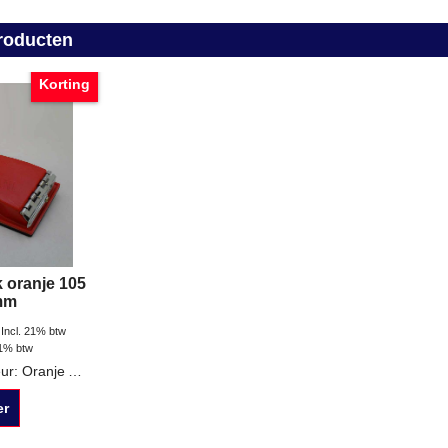
roducten
Korting
 oranje 105
mm
Incl. 21% btw
21% btw
Handschuurblok Kleur: Oranje Afmetingen: 105 x 210 mm Klembevestiging voor schuurpapier
er