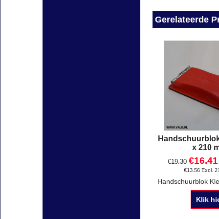
Gerelateerde P
Handschuurblok
x 210 
€
16.41
€
19.30
€
13.56
Excl. 
Klik hi