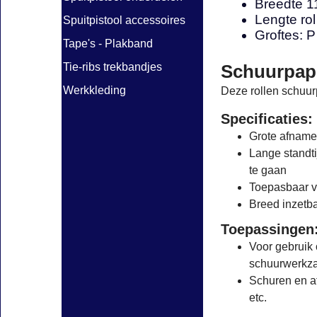
Breedte 
Lengte ro
Spuitpistool accessoires
Groftes: P
Tape's - Plakband
Schuurpapi
Tie-ribs trekbandjes
Werkkleding
Deze rollen schuur
Specificaties:
Grote afname
Lange standti
te gaan
Toepasbaar 
Breed inzetba
Toepassingen
Voor gebruik
schuurwerk
Schuren en af
etc.