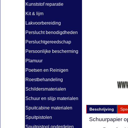
Kunststof reparatie
Kit & lijm
Lakvoorbereiding
Perslucht benodigdheden
Persluchtgereedschap
Persoonlijke bescherming
Plamuur
Poetsen en Reinigen
Roestbehandeling
Schildersmaterialen
Schuur en slijp materialen
Spuitcabine materialen
Beschrijving
Spec
Spuitpistolen
Schuurpapier op
Spuitpistool onderdelen