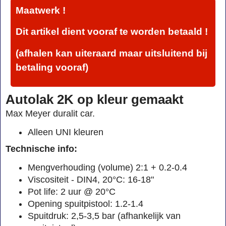
Maatwerk !
Dit artikel dient vooraf te worden betaald !
(afhalen kan uiteraard maar uitsluitend bij
betaling vooraf)
Autolak 2K op kleur gemaakt
Max Meyer duralit car.
Alleen UNI kleuren
Technische info:
Mengverhouding (volume) 2:1 + 0.2-0.4
Viscositeit - DIN4, 20°C: 16-18"
Pot life: 2 uur @ 20°C
Opening spuitpistool: 1.2-1.4
Spuitdruk: 2,5-3,5 bar (afhankelijk van