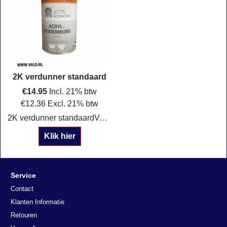
2K verdunner standaard
€
14.95
Incl. 21% btw
€
12.36
Excl. 21% btw
2K verdunner standaardVerpakking: 1 of 5 Liter
Klik hier
Service
Contact
Klanten Informatie
Retouren