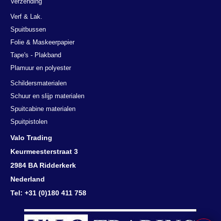
Verzending
Verf & Lak.
Spuitbussen
Folie & Maskeerpapier
Tape's - Plakband
Plamuur en polyester
Schildersmaterialen
Schuur en slijp materialen
Spuitcabine materialen
Spuitpistolen
Deze website maakt gebruik van
Valo Trading
cookies.
Keurmeesterstraat 3
We gebruiken cookies om inhoud en advertenties te personaliseren en
om ons verkeer te analyseren. We delen ook informatie over uw
2984 BA Ridderkerk
gebruik van onze site met onze advertentie- en analysepartners, die
Nederland
deze kunnen combineren met andere informatie die u aan hen heeft
Tel: +31 (0)180 411 758
verstrekt of die zij hebben verzameld door uw gebruik van hun
diensten.
Lees verder
DETAILS WEERGEVEN